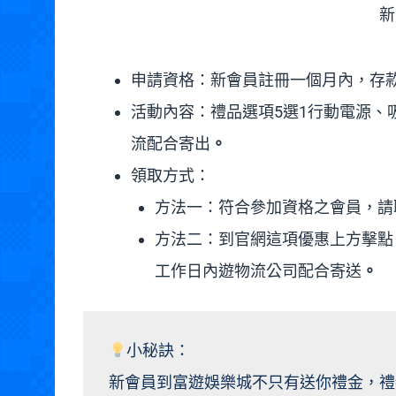
新
申請資格：新會員註冊一個月內，存款累
活動內容：禮品選項5選1行動電源、
流配合寄出
。
領取方式：
方法一：符合參加資格之會員，請聯
方法二：到官網這項優惠上方擊點
工作日內遊物流公司配合寄送
。
小秘訣：
新會員到富遊娛樂城不只有送你禮金，禮