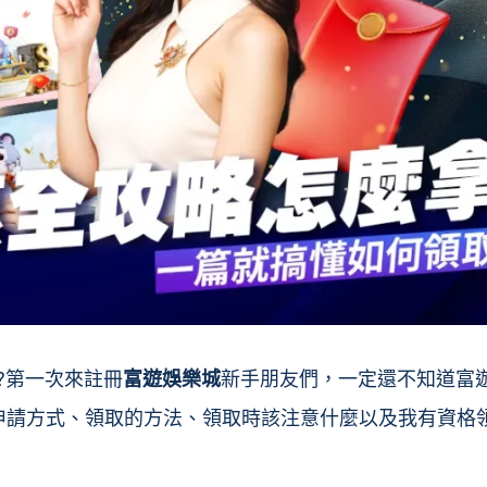
?第一次來註冊
富遊娛樂城
新手朋友們，一定還不知道富
申請方式、領取的方法、領取時該注意什麼以及我有資格