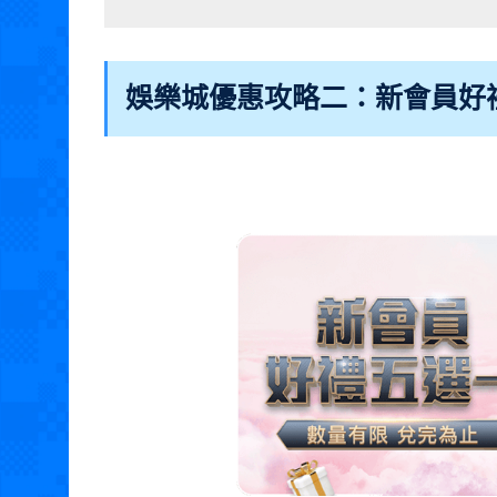
娛樂城優惠攻略二：新會員好禮