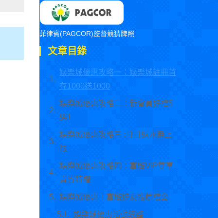
菲律賓(PAGCOR)監督競猜牌照
文章目錄
娛樂城優惠攻略一：娛樂城註冊首
存1000送1000
娛樂城優惠攻略二：新會員好禮5
選1
娛樂城優惠攻略三 :日日返水無上
限
娛樂城優惠攻略四：富遊VIP尊享
貴賓特權
娛樂城優惠｜富遊好友推薦禮金
娛樂城優惠活動統整