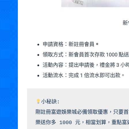
新
申請資格：新註冊會員
。
領取方式：新會員首次存款 1000 點送 1
活動內容：提出申請後，禮金將 3 
活動流水：完成 1 倍流水即可出款。
小秘訣:
剛註冊富遊娛樂城必備領取優惠，只要首次
樂送你多 1000 元，相當划算，重點富