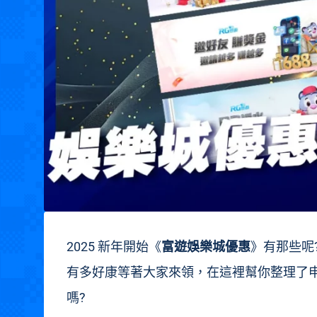
2025 新年開始《
富遊娛樂城優惠
》有那些呢
有多好康等著大家來領，在這裡幫你整理了
嗎?