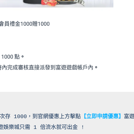
會員禮金1000贈1000
000 點
。
小時內完成審核直接派發到富遊遊戲帳戶內
。
存 1000，到官網優惠上方擊點
【立即申請優惠】
富
遊娛樂城只需 1 倍流水就可出金 ! 