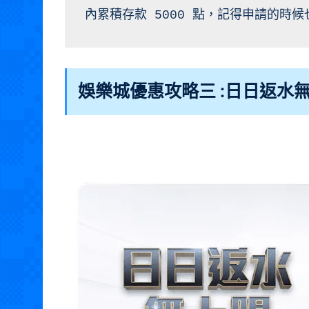
內累積存款 5000 點，記得申請的時
娛樂城優惠攻略三 :日日返水