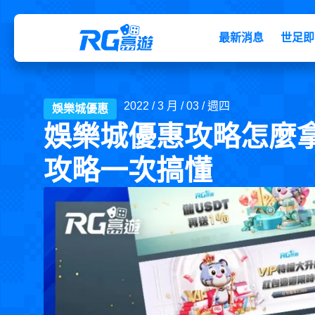
跳
至
最新消息
世足即
主
要
內
容
2022 / 3 月 / 03 / 週四
娛樂城優惠
娛樂城優惠攻略怎麼拿
攻略一次搞懂