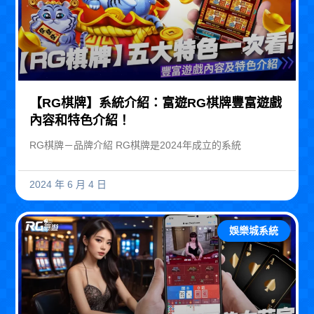
【RG棋牌】系統介紹：富遊RG棋牌豐富遊戲
內容和特色介紹！
RG棋牌－品牌介紹 RG棋牌是2024年成立的系統
2024 年 6 月 4 日
娛樂城系統