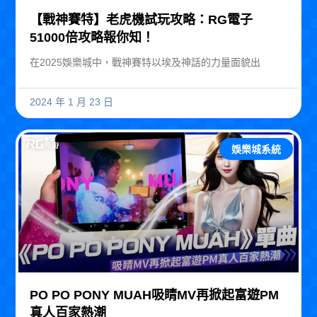
【戰神賽特】老虎機試玩攻略：RG電子
51000倍攻略報你知！
在2025娛樂城中，戰神賽特以埃及神話的力量面貌出
2024 年 1 月 23 日
娛樂城系統
PO PO PONY MUAH吸睛MV再掀起富遊PM
真人百家熱潮