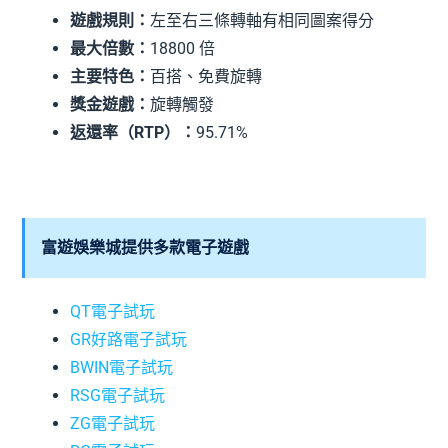
遊戲規則：
左至右三條轉軸有相同圖案得分
最大倍數：
18800 倍
主要特色：
百搭、免費旋轉
獎金遊戲：
旋轉觸發
返還率（RTP）：
95.71%
富遊娛樂城提供多款電子遊戲
QT電子試玩
GR好路電子試玩
BWIN電子試玩
RSG電子試玩
ZG電子試玩