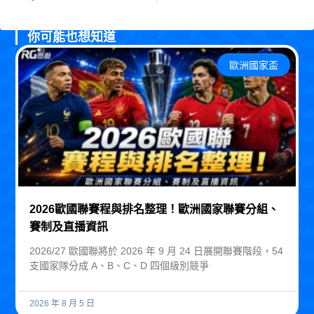
你可能也想知道
歐洲國家盃
2026歐國聯賽程與排名整理！歐洲國家聯賽分組、
賽制及直播資訊
2026/27 歐國聯將於 2026 年 9 月 24 日展開聯賽階段，54
支國家隊分成 A、B、C、D 四個級別競爭
2026 年 8 月 5 日