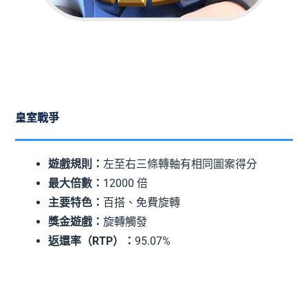
皇室戰爭
遊戲規則：
左至右三條轉軸有相同圖案得分
最大倍數：
12000 倍
主要特色：
百搭、免費旋轉
獎金遊戲：
旋轉觸發
返還率（RTP）：
95.07%