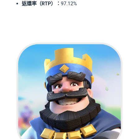
返還率（RTP）：
97.12%