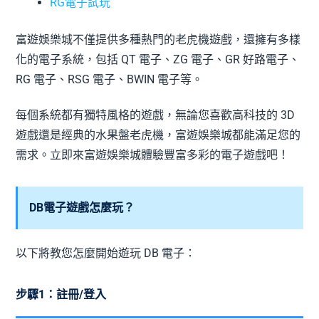
RG電子試玩
富遊娛樂城不僅提供多種熱門的老虎機遊戲，還擁有多樣
化的電子系統，包括 QT 電子、ZG 電子、GR 好路電子、
RG 電子、RSG 電子、BWIN 電子等。
每個系統都有獨特風格的遊戲，無論您喜歡高科技的 3D
遊戲還是經典的水果盤老虎機，富遊娛樂城都能滿足您的
需求。立即來富遊娛樂城體驗豐富多彩的電子遊戲吧！
DB電子遊戲怎麼玩？
以下將教您怎麼開始遊玩 DB 電子：
步驟1：註冊/登入