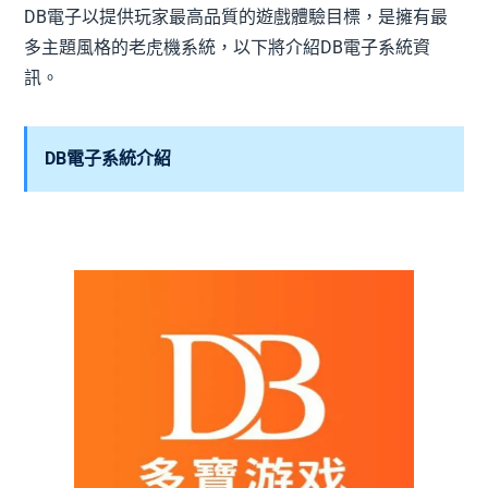
DB電子以提供玩家最高品質的遊戲體驗目標，是擁有最
多主題風格的老虎機系統，以下將介紹DB電子系統資
訊。
DB電子系統介紹