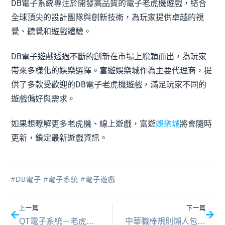
DB電子系統專注於開發高品質的電子老虎機遊戲，結合
全球頂尖的設計團隊與創新技術，為玩家提供卓越的視
覺、聽覺和遊戲體驗。
DB電子遊戲透過不斷的創新在市場上脫穎而出，為玩家
帶來多樣化的娛樂選擇。富遊娛樂城作為主要代理商，提
供了多款受歡迎的DB電子老虎機遊戲，滿足玩家不同的
遊戲偏好與需求。
如果想瞭解更多老虎機、線上遊戲，富遊
娛樂城
將會隨時
更新，鎖定最新遊戲資訊。
#
DB電子
#
電子系統
#
電子遊戲
上一頁
下一
上一篇
下一篇
QT電子系統－老虎機遊戲的供應商及領頭人
中華職棒規則懶人包：全壘打定義、誤判原因、棒球新規則一次看