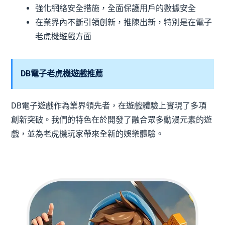
強化網絡安全措施，全面保護用戶的數據安全
在業界內不斷引領創新，推陳出新，特別是在電子
老虎機遊戲方面
DB電子老虎機遊戲推薦
DB電子遊戲作為業界領先者，在遊戲體驗上實現了多項
創新突破。我們的特色在於開發了融合眾多動漫元素的遊
戲，並為老虎機玩家帶來全新的娛樂體驗。