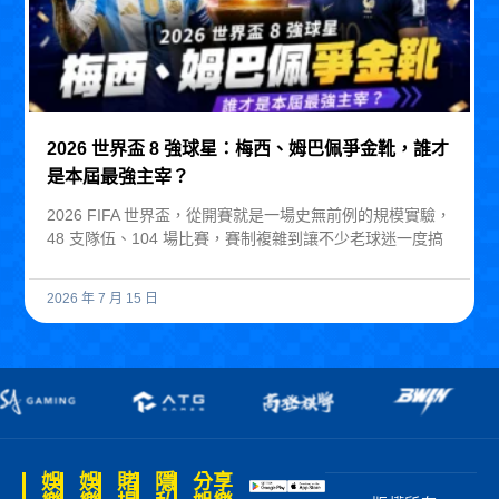
2026 世界盃 8 強球星：梅西、姆巴佩爭金靴，誰才
是本屆最強主宰？
2026 FIFA 世界盃，從開賽就是一場史無前例的規模實驗，
48 支隊伍、104 場比賽，賽制複雜到讓不少老球迷一度搞
2026 年 7 月 15 日
娛
娛
賭
隱
分享