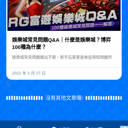
娛樂城常見問題Q&A｜什麼是娛樂城？博弈
100種為什麼？
娛樂城常見問題層出不窮，新手玩家更是無從得知問題所
2022 年 3 月 27 日
沒有其他文章囉!