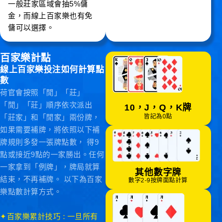
一般莊家區域會抽5%傭
金，而線上百家樂也有免
傭可以選擇。
百家樂計點
線上百家樂投注如何計算點
數
荷官會按照「閒」「莊」
「閒」「莊」順序依次派出
10，J，Q，K牌
皆記為0點
「莊家」和「閒家」兩份牌，
如果需要補牌，將依照以下補
牌規則多發一張牌點數， 得9
點或接近9點的一家勝出。任何
一家拿到「例牌」，牌局就算
其他數字牌
結束，不再補牌。 以下為百家
數字2-9按牌面點計算
樂點數計算方式。
✦百家樂累計技巧 : 一旦所有