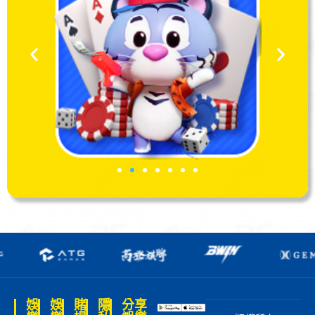
娛
娛
賭
隱
分享