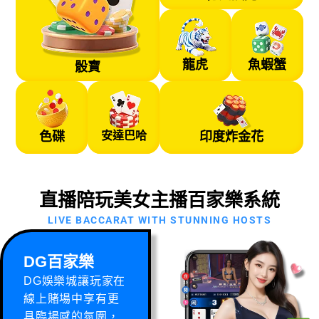
龍虎
魚蝦蟹
骰寶
色碟
安達巴哈
印度炸金花
直播陪玩美女主播百家樂系統
LIVE BACCARAT WITH STUNNING HOSTS
DG百家樂
DG娛樂城讓玩家在
線上賭場中享有更
具臨場感的氛圍，