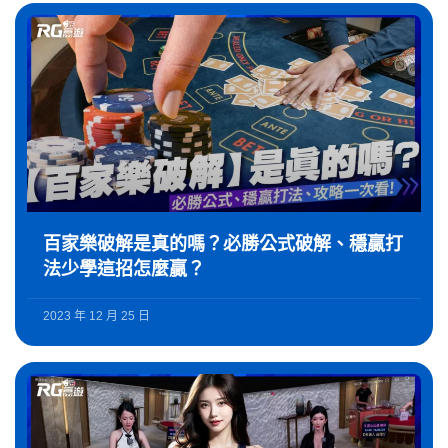
百家樂破解是真的嗎？必勝公式破解、穩贏打
法少學這招怎麼贏？
2023 年 12 月 25 日