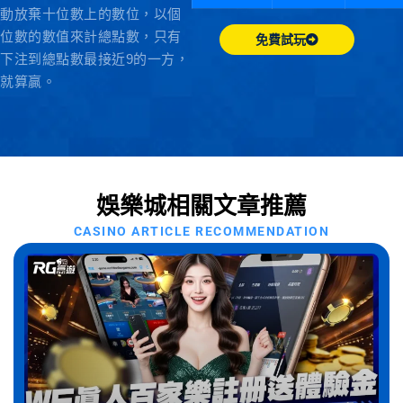
動放棄十位數上的數位，以個
位數的數值來計總點數，只有
免費試玩
下注到總點數最接近9的一方，
就算贏。
娛樂城相關文章推薦
CASINO ARTICLE RECOMMENDATION