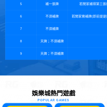
5
補一張牌
若閒家補得第三張牌
6
不須補牌
若閒家需補牌(即前提是
7
不須補牌
8
天牌；不須補牌
9
天牌；不須補牌
娛樂城熱門遊戲
POPULAR GAMES