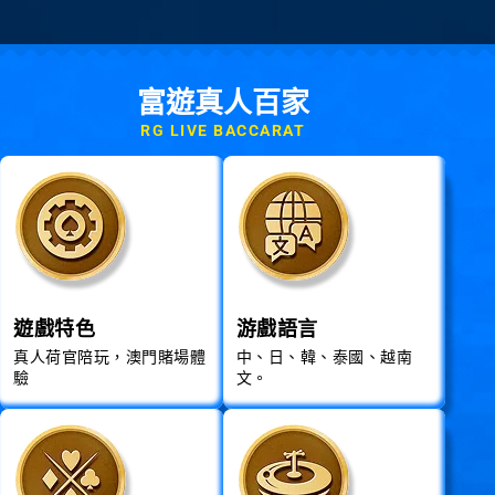
富遊真人百家
RG LIVE BACCARAT
遊戲特色
游戲語言
真人荷官陪玩，澳門賭場體
中、日、韓、泰國、越南
驗
文。