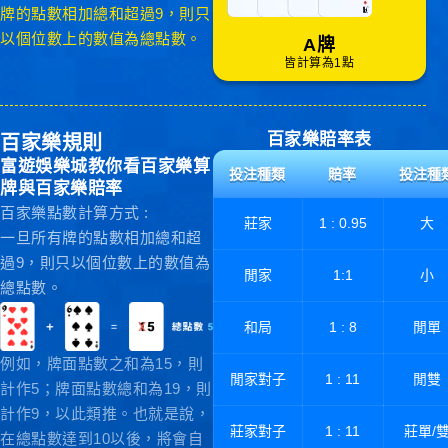
牌的點數相加總和超過9，則只
以個位數上的數值為總點數。
A牌
皆計算為1點
百家樂賠率表
百家樂規則
富遊娛樂城教你看百家樂算
投注種類
賠率
投注種
牌與百家樂賠率
百家樂點數計算方式 :
莊家
1 : 0.95
大
一旦所有牌的點數相加總和超
過9，則只以個位數上的數值為
閒家
1:1
小
總點數。
和局
1 : 8
閒單
例如，牌面點數之和為15，則
閒家對子
1 : 11
閒雙
計作5；牌面點數總和為19，則
計作9，以此類推。也就是說，
莊家對子
1 : 11
莊單/
在總點數達到10以後，將會自