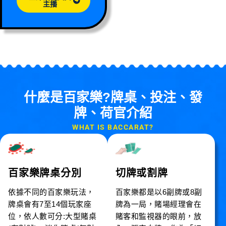
主播
什麼是百家樂?牌桌、投注、發
牌、荷官介紹
WHAT IS BACCARAT?
百家樂牌桌分別
切牌或割牌
依據不同的百家樂玩法，
百家樂都是以6副牌或8副
牌桌會有7至14個玩家座
牌為一局，賭場經理會在
位，依人數可分:大型賭桌
賭客和監視器的眼前，放