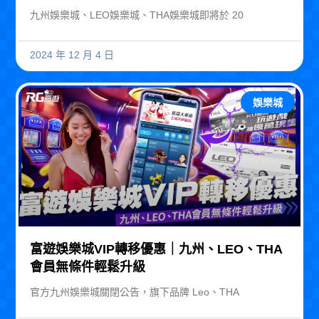
九州娛樂城、LEO娛樂城、THA娛樂城即將於 20
2024 年 12 月 4 日
娛樂城
富遊娛樂城VIP轉移優惠｜九州、LEO、THA
會員無條件輕鬆升級
官方九州娛樂城關閉公告，旗下品牌 Leo、THA