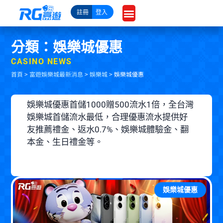
跳
註冊
登入
至
主
要
分類：娛樂城優惠
內
CASINO NEWS
容
首頁
>
富遊娛樂城最新消息
>
娛樂城
>
娛樂城優惠
娛樂城優惠首儲1000贈500流水1倍，全台灣
娛樂城首儲流水最低，合理優惠流水提供好
友推薦禮金、返水0.7%、娛樂城體驗金、翻
本金、生日禮金等。
娛樂城優惠