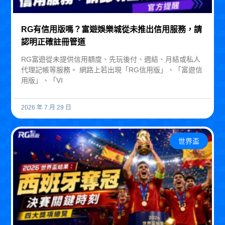
RG有信用版嗎？富遊娛樂城從未推出信用服務，請
認明正確註冊管道
RG富遊從未提供信用額度、先玩後付、週結、月結或私人
代理記帳等服務。 網路上若出現「RG信用版」、「富遊信
用版」、「VI
2026 年 7 月 29 日
世界盃