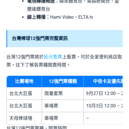
電視轉播頻道：
緯來體育台、東森新聞台、愛
爾達體育台
線上轉播：
Hami Video、ELTA.tv
台灣棒球12強門票完整資訊
台灣12強門票將於
拓元售票
上販賣，可於全家便利商店取
票，往下了解各票種開賣時間。
比賽場地
12強門票種類
中信卡友優先購
台北大巨蛋
限量套票
9月27日 12:00 – 23:
台北大巨蛋
單場票
10月3日 12:00 – 23:
天母棒球場
單場票
–
台灣12強門票票種、開賣時間