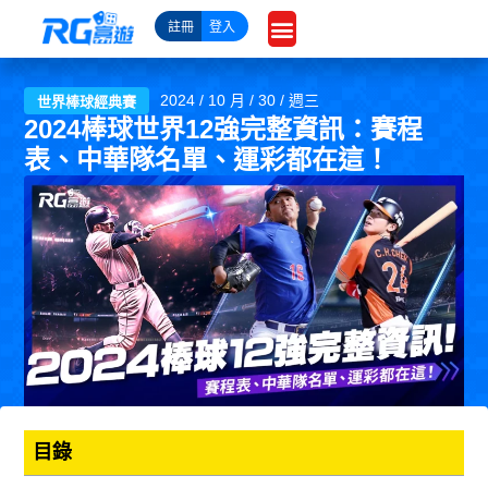
跳
註冊
登入
至
主
要
2024 / 10 月 / 30 / 週三
世界棒球經典賽
內
2024棒球世界12強完整資訊：賽程
容
表、中華隊名單、運彩都在這！
目錄