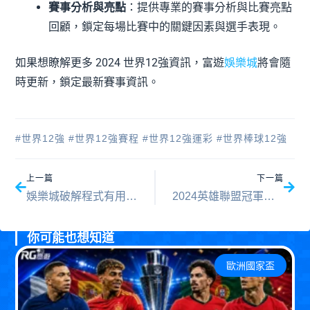
賽事分析與亮點
：提供專業的賽事分析與比賽亮點
回顧，鎖定每場比賽中的關鍵因素與選手表現。
如果想瞭解更多 2024 世界12強資訊，富遊
娛樂城
將會隨
時更新，鎖定最新賽事資訊。
#
世界12強
#
世界12強賽程
#
世界12強運彩
#
世界棒球12強
上一頁
下一
上一篇
下一篇
娛樂城破解程式有用嗎？詐騙案例、招數一次整理！
2024英雄聯盟冠軍賽 T1 vs. BLG！11/2 Faker將再度封王！
你可能也想知道
歐洲國家盃