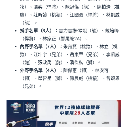
猿）、張奕（悍將）、陳冠偉（龍）、陳柏清（雄
鷹）、莊昕諺（桃猿）、江國豪（悍將）、林凱威
（龍）。
捕手名單（3人）：
吉力吉撈·鞏冠（龍）、戴培峰
（悍將）、林家正（響尾蛇2A）。
內野手名單（7人）：
朱育賢（桃猿）、林立（桃
猿）、江坤宇（兄弟）、岳東華（兄弟）、李凱威
（龍）、張政禹（龍）、潘傑楷（獅）。
外野手名單（4人）：
陳傑憲（獅）、林安可
（獅）、邱智呈（獅）、陳晨威（桃猿）、曾頌恩
（兄弟）。