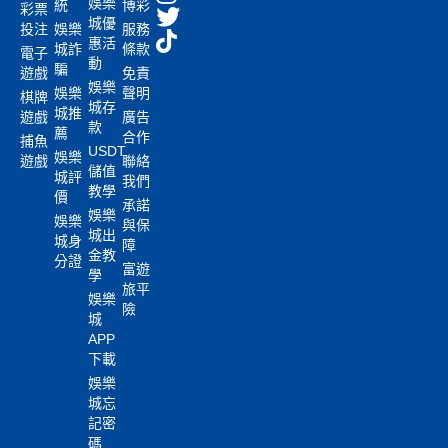
娛樂
統
博彩
彩票
城優
投注
娛樂
服務
惠活
城詐
條款
電子
動
騙
遊戲
免責
娛樂
娛樂
聲明
棋牌
城存
城推
遊戲
廣告
款
薦
合作
捕魚
USDT
娛樂
遊戲
聯絡
儲值
城評
我們
教學
價
承諾
娛樂
娛樂
與保
城出
城身
障
金教
分證
富遊
學
旅平
娛樂
險
城
APP
下載
娛樂
城忘
記密
碼