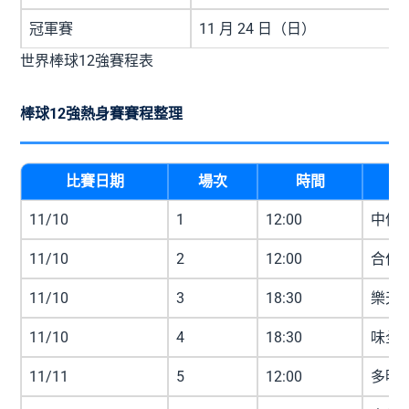
冠軍賽
11 月 24 日（日）
世界棒球12強賽程表
棒球12強熱身賽賽程整理
比賽日期
場次
時間
11/10
1
12:00
中信兄
11/10
2
12:00
合作金
11/10
3
18:30
樂天桃
11/10
4
18:30
味全龍
11/11
5
12:00
多明尼