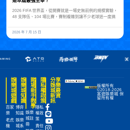
是本屆最強主宰？
2026 FIFA 世界盃，從開賽就是一場史無前例的規模實驗，
48 支隊伍、104 場比賽，賽制複雜到讓不少老球迷一度搞
2026 年 7 月 15 日
娛
娛
賭
隱
分享
樂
樂
場
私
娛樂
版權所有
©2018-2026
城
城
新
權
城最
富遊娛樂城 保
遊
知
手
政
新資
留所有權
戲
識
教
策
訊
學
百家
博弈
隱私
娛樂
樂
知識
權政
城註
策
老虎
娛樂
冊
機
城系
責任