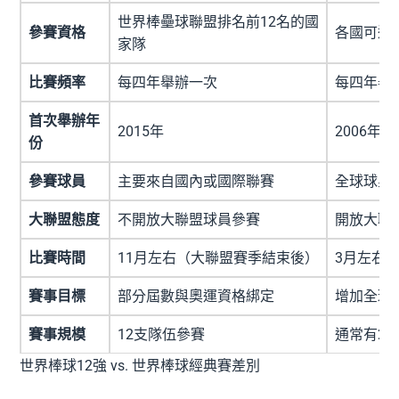
世界棒壘球聯盟排名前12名的國
參賽資格
各國可透
家隊
比賽頻率
每四年舉辦一次
每四年舉
首次舉辦年
2015年
2006年
份
參賽球員
主要來自國內或國際聯賽
全球球星
大聯盟態度
不開放大聯盟球員參賽
開放大聯
比賽時間
11月左右（大聯盟賽季結束後）
3月左右
賽事目標
部分屆數與奧運資格綁定
增加全球
賽事規模
12支隊伍參賽
通常有2
世界棒球12強 vs. 世界棒球經典賽差別