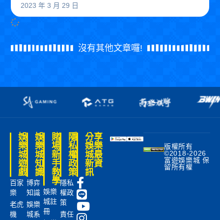
2023 年 3 月 29 日
沒有其他文章囉!
娛
娛
賭
隱
分享
樂
樂
場
私
娛樂
版權所有
©2018-2026
城
城
新
權
城最
富遊娛樂城 保
遊
知
手
政
新資
留所有權
戲
識
教
策
訊
學
百家
博弈
隱私
娛樂
樂
知識
權政
城註
策
老虎
娛樂
冊
機
城系
責任