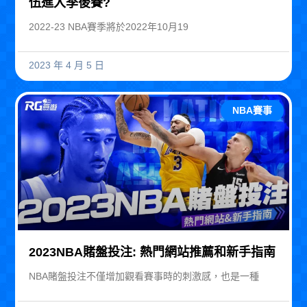
伍進入季後賽?
2022-23 NBA賽季將於2022年10月19
2023 年 4 月 5 日
NBA賽事
2023NBA賭盤投注: 熱門網站推薦和新手指南
NBA賭盤投注不僅增加觀看賽事時的刺激感，也是一種