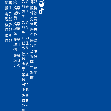
娛樂
統
博彩
彩票
城優
投注
娛樂
服務
惠活
城詐
條款
電子
動
騙
遊戲
免責
娛樂
娛樂
聲明
棋牌
城存
城推
遊戲
廣告
款
薦
合作
捕魚
USDT
娛樂
遊戲
聯絡
儲值
城評
我們
教學
價
承諾
娛樂
娛樂
與保
城出
城身
障
金教
分證
富遊
學
旅平
娛樂
險
城
APP
下載
娛樂
城忘
記密
碼