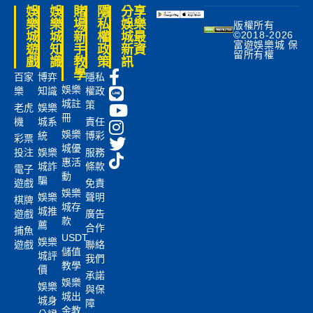
娛
娛
賭
隱
分享
樂
樂
場
私
娛樂
版權所有
©2018-2026
城
城
新
權
城最
富遊娛樂城 保
遊
知
手
政
新資
留所有權
戲
識
教
策
訊
學
百家
博弈
隱私
娛樂
樂
知識
權政
城註
策
老虎
娛樂
冊
機
城系
責任
娛樂
統
博彩
彩票
城優
投注
娛樂
服務
惠活
城詐
條款
電子
動
騙
遊戲
免責
娛樂
娛樂
聲明
棋牌
城存
城推
遊戲
廣告
款
薦
合作
捕魚
USDT
娛樂
遊戲
聯絡
儲值
城評
我們
教學
價
承諾
娛樂
娛樂
與保
城出
城身
障
金教