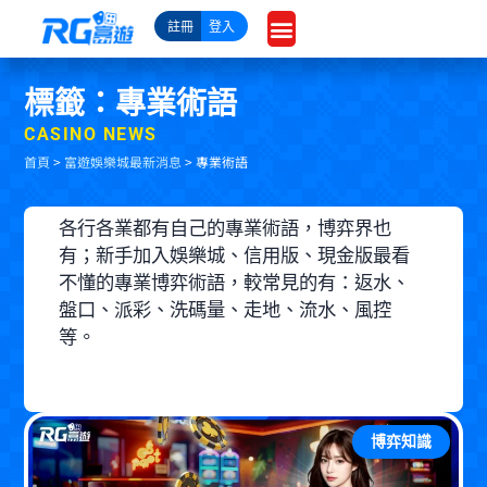
跳
註冊
登入
至
主
要
標籤：專業術語
內
CASINO NEWS
容
首頁
>
富遊娛樂城最新消息
>
專業術語
各行各業都有自己的專業術語，博弈界也
有；新手加入娛樂城、信用版、現金版最看
不懂的專業博弈術語，較常見的有：返水、
盤口、派彩、洗碼量、走地、流水、風控
等。
博弈知識