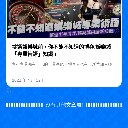
挑選娛樂城前，你不能不知道的博弈/娛樂城
「專業術語」知識 !
各行各業都有自己的專業術語，博弈界也有；新手加入娛
2022 年 4 月 12 日
沒有其他文章囉!