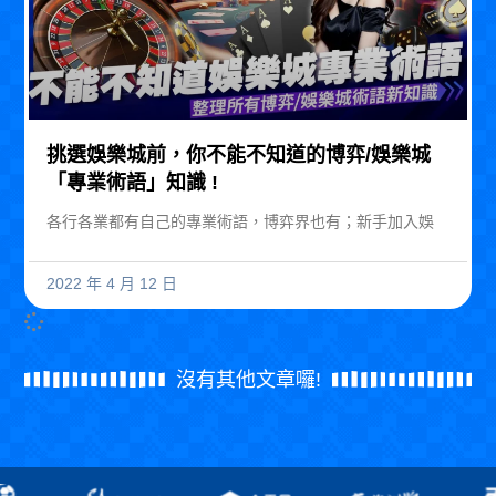
挑選娛樂城前，你不能不知道的博弈/娛樂城
「專業術語」知識 !
各行各業都有自己的專業術語，博弈界也有；新手加入娛
2022 年 4 月 12 日
沒有其他文章囉!