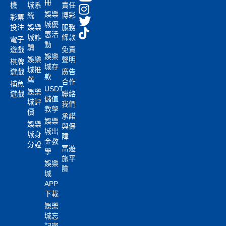
冊
機
城系
責任
娛樂
統
博彩
彩票
城優
投注
娛樂
服務
惠活
城詐
條款
電子
動
騙
遊戲
免責
娛樂
娛樂
聲明
棋牌
城存
城推
遊戲
廣告
款
薦
合作
捕魚
USDT
娛樂
遊戲
聯絡
儲值
城評
我們
教學
價
承諾
娛樂
娛樂
與保
城出
城身
障
金教
分證
富遊
學
旅平
娛樂
險
城
APP
下載
娛樂
城忘
記密