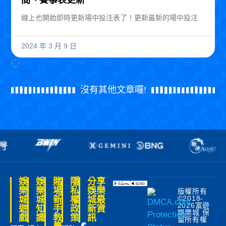
間、賽事表更新
線上也開始即時更新場中投注表了！更新最新的場中投注
2024 年 3 月 9 日
沒有其他文章囉!
娛
娛
賭
隱
分享
樂
樂
場
私
娛樂
版權所有
©2018-
城
城
新
權
城最
2026富遊
遊
知
手
政
新資
娛樂城 保
戲
識
教
策
訊
留所有權