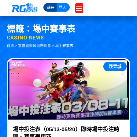
跳
註冊
登入
至
主
要
標籤：場中賽事表
內
CASINO NEWS
容
首頁
>
富遊娛樂城最新消息
>
場中賽事表
娛樂城
場中投注表（05/13-05/20）即時場中投注時