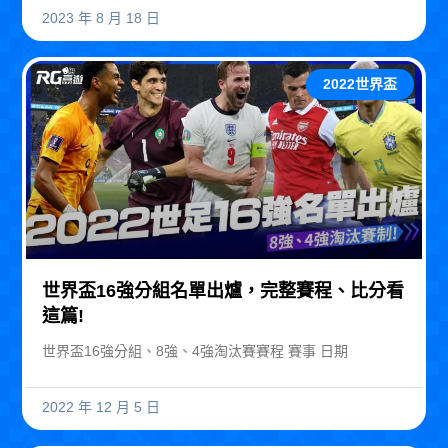
2023 年 8 月 18 日
2022世界盃
世界盃16強分組名單出爐，完整賽程、比分看
這篇!
世界盃16強分組、8強、4強淘汰賽賽程 賽事 日期
2022 年 12 月 5 日