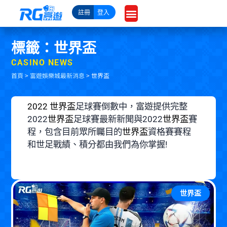
跳
註冊
登入
至
主
要
標籤：世界盃
內
CASINO NEWS
容
首頁
>
富遊娛樂城最新消息
>
世界盃
2022 世界盃
足球賽倒數中，富遊提供完整
2022
世界盃
足球賽最新新聞與2022
世界盃
賽
程，包含目前眾所矚目的
世界盃
資格賽賽程
和世足戰績、積分都由我們為你掌握!
世界盃