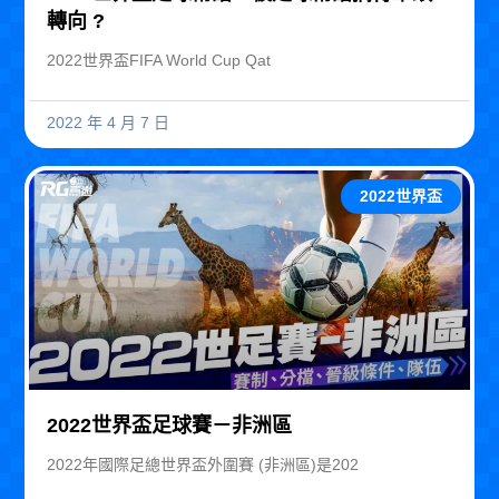
轉向 ?
2022世界盃FIFA World Cup Qat
2022 年 4 月 7 日
2022世界盃
2022世界盃足球賽－非洲區
2022年國際足總世界盃外圍賽 (非洲區)是202