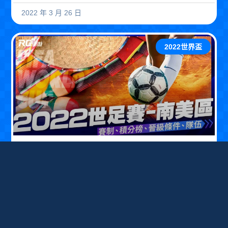
2022 年 3 月 26 日
2022世界盃
2022世界盃足球賽－南美區
#南美國家 #世界盃資格賽南美洲區 #南美區 ＄
2022 年 3 月 26 日