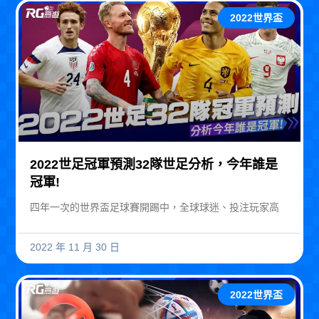
2022世界盃
2022世足冠軍預測32隊世足分析，今年誰是
冠軍!
四年一次的世界盃足球賽開踢中，全球球迷、投注玩家高
2022 年 11 月 30 日
2022世界盃