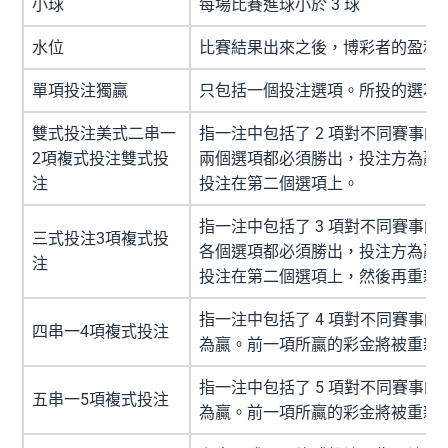
小球
每場比賽進球小於 3 球
水位
比賽結果出來之後，博彩者的盈和
單項投注獨贏
只包括一個投注選項。所投的選項
雙式投注美式二串一
指一注中包括了 2 項對不同賽事的
2項複式投注雙式投
兩個選項都必須勝出，投注方為贏
注
投注在第二個選項上。
指一注中包括了 3 項對不同賽事的
三式投注3項複式投
各個選項都必須勝出，投注方為贏
注
投注在第二個選項上，然後再重新
指一注中包括了 4 項對不同賽事
四串一4項複式投注
為贏。前一項所贏的彩金將被重新
指一注中包括了 5 項對不同賽事
五串一5項複式投注
為贏。前一項所贏的彩金將被重新