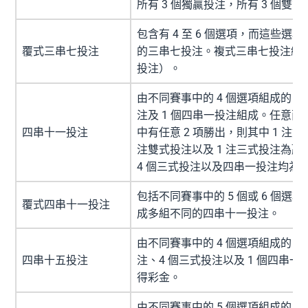
所有 3 個獨贏投注，所有 3 個
包含有 4 至 6 個選項，而這些
覆式三串七投注
的三串七投注。複式三串七投注總共包
投注）。
由不同賽事中的 4 個選項組成的 11
注及 1 個四串一投注組成。任意
四串十一投注
中有任意 2 項勝出，則其中 1 注
注雙式投注以及 1 注三式投注為贏。
4 個三式投注以及四串一投注均為
包括不同賽事中的 5 個或 6 個
覆式四串十一投注
成多組不同的四串十一投注。
由不同賽事中的 4 個選項組成的 15
四串十五投注
注、4 個三式投注以及 1 個四串
得彩金。
由不同賽事中的 5 個選項組成的 26