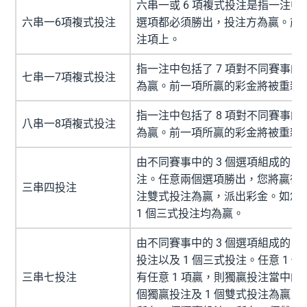
六串一或 6 項複式投注是指一注
六串一6項複式投注
選項都必須勝出，投注方為贏。前
注項上。
指一注中包括了 7 項對不同賽事
七串一7項複式投注
為贏。前一項所贏的彩金將被重新
指一注中包括了 8 項對不同賽事
八串一8項複式投注
為贏。前一項所贏的彩金將被重新
由不同賽事中的 3 個選項組成的 4 
注。任意兩個選項勝出，您將贏得彩金
三串四投注
注雙式投注為贏，派出彩金。如您的 
1 個三式投注均為贏。
由不同賽事中的 3 個選項組成的 7
投注以及 1 個三式投注。任意 1
三串七投注
有任意 1 項贏，則獨贏投注當中的 
個獨贏投注及 1 個雙式投注為贏，