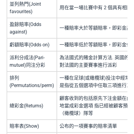
並列熱門(Joint
用在當一場比賽中有 2 個具有相
favourites)
盈餘賠率(Odds
一種賠率大於等額賠率，即彩金高
against)
虧額賠率(Odds on)
一種賠率低於等額賠率，即彩金低
派利分成法(Pari-
為法國式的賭金計算方法. 英國的
mutuel)同注分彩
對法國的主要賽事進行派彩
排列
一種在足球(或橄欖球)投注中經常使用的
(Permutations/perm)
是指從五個選項中任取三項進行三
顧客收到的包括原先下注金額在內的
總彩金(Returns)
地當成彩金選項 指已經被顧客預
（橄欖球）隊等
賠率表(Show)
公布的一項賽事的賠率清單