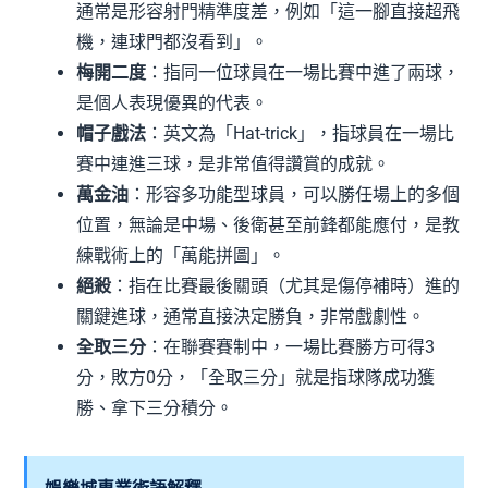
通常是形容射門精準度差，例如「這一腳直接超飛
機，連球門都沒看到」。
梅開二度
：指同一位球員在一場比賽中進了兩球，
是個人表現優異的代表。
帽子戲法
：英文為「Hat-trick」，指球員在一場比
賽中連進三球，是非常值得讚賞的成就。
萬金油
：形容多功能型球員，可以勝任場上的多個
位置，無論是中場、後衛甚至前鋒都能應付，是教
練戰術上的「萬能拼圖」。
絕殺
：指在比賽最後關頭（尤其是傷停補時）進的
關鍵進球，通常直接決定勝負，非常戲劇性。
全取三分
：在聯賽賽制中，一場比賽勝方可得3
分，敗方0分，「全取三分」就是指球隊成功獲
勝、拿下三分積分。