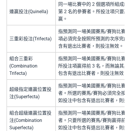
同一場比賽中的 2 個選項所組成的
連贏投注(Quinella)
第 2 名的參賽者。所投注項只要贏
贏。
指預測同一場美國賽馬/賽狗比賽中獲得
三重彩投注(Trifecta)
項必須完全按照所預測的次序完成
含有退出比賽者，則投注無效。
組合三重彩
指預測同一場美國賽馬/賽狗比賽中獲得
(Combination
所投注項贏得前 3 名，而無論其
Trifecta)
包含有退出比賽者，則投注無效。
指預測同一場美國賽馬/賽狗比賽中獲得
超級指定連贏位置投
者。所選的賽馬/賽狗必須完全按
注(Superfecta)
如投注中包含有退出比賽者，則投
組合超級連贏位置投
指預測同一場美國賽馬/賽狗比賽中獲得
注(Combination
者。只要所選的賽馬/賽狗贏得前 
Superfecta)
如投注中包含有退出比賽者，則投