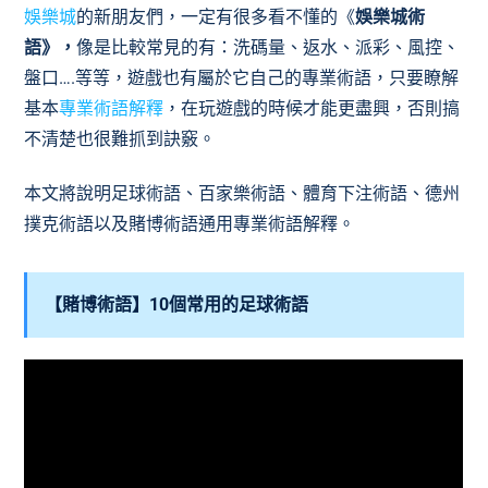
娛樂城
的新朋友們，一定有很多看不懂的《
娛樂城術
語》，
像是比較常見的有：洗碼量、返水、派彩、風控、
盤口….等等，遊戲也有屬於它自己的專業術語，只要瞭解
基本
專業術語解釋
，在玩遊戲的時候才能更盡興，否則搞
不清楚也很難抓到訣竅。
本文將說明足球術語、百家樂術語、體育下注術語、德州
撲克術語以及賭博術語通用專業術語解釋。
【賭博術語】10個常用的足球術語