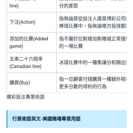
line)
分的差距
指無論是從投注人還是博彩公司的角
下注(Action)
棒球比賽中，指無論哪方投球都進
添加的比賽(Added
指不屬於拉斯維加斯賭城正常循環
game)
的一場比賽
五串二十六賠率
冰球比賽中的一種集讓分和開出盤
(Canadian line)
指一位顧客付錢購買一種額外賠率
購買(Buy)
更多分數的得利的行為
運彩投注專業術語
行業術語英文-美國賭場專業用語