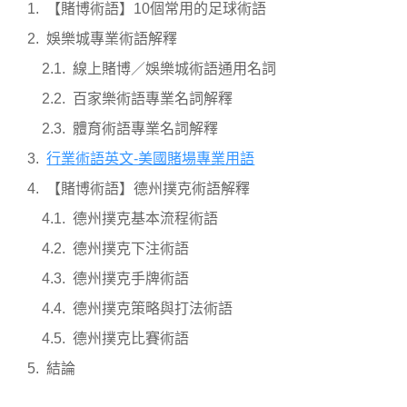
【賭博術語】10個常用的足球術語
娛樂城專業術語解釋
線上賭博／娛樂城術語通用名詞
百家樂術語專業名詞解釋
體育術語專業名詞解釋
行業術語英文-美國賭場專業用語
【賭博術語】德州撲克術語解釋
德州撲克基本流程術語
德州撲克下注術語
德州撲克手牌術語
德州撲克策略與打法術語
德州撲克比賽術語
結論