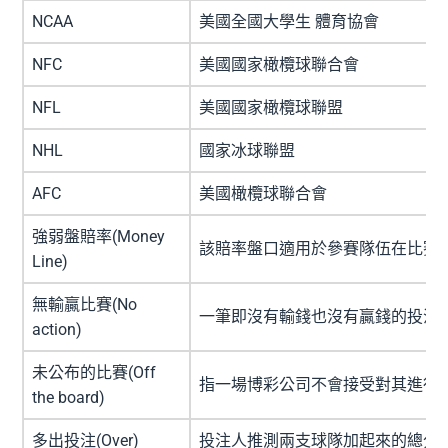
NCAA
美國全國大學生 體育協會
NFC
美國國家橄欖球聯合會
NFL
美國國家橄欖球聯盟
NHL
國家冰球聯盟
AFC
美國橄欖球聯合會
強弱盤賠率(Money
該賠率盤口適用於參賽隊伍在比賽
Line)
無輸贏比賽(No
一筆即沒有輸錢也沒有贏錢的投注
action)
未公布的比賽(Off
指一場博彩公司不會接受對其進行
the board)
多出投注(Over)
投注人推測兩支球隊加起來的總分