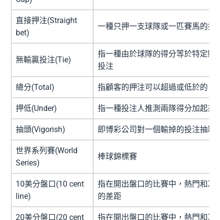
直接押注(Straight
一種只押一支球隊或一匹賽馬的投
bet)
指一種由於球隊的得分等於特定賠
無輸贏投注(Tie)
投注
總分(Total)
指顧客的押注可以超過或低於的，
押低(Under)
指一種投注人推測兩隊得分加起來
抽頭(Vigorish)
即博彩公司對一個輸掉的投注抽取
世界系列賽(World
棒球錦標賽
Series)
10美分盤口(10 cent
指在開出盤口的比賽中，熱門和冷
line)
的差距
20美分盤口(20 cent
指在開出盤口的比賽中，熱門和冷