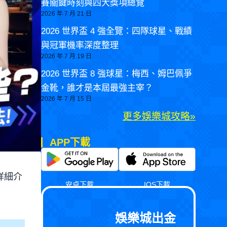
賽關鍵時刻與四大獎項總覽
2026 年 7 月 21 日
2026 世界盃 4 強全覽：四隊球星、戰績
與冠軍機率深度整理
2026 年 7 月 19 日
2026 世界盃 8 強球星：梅西、姆巴佩爭
金靴，誰才是本屆最強主宰？
2026 年 7 月 15 日
更多娛樂城攻略»
APP下載
詳細介
安卓下載
IOS下載
娛樂城出金