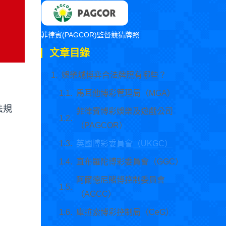
菲律賓(PAGCOR)監督競猜牌照
文章目錄
娛樂城博弈合法牌照有哪些？
馬耳他博彩管理局（MGA）
法規
菲律賓博彩娛樂及遊戲公司
（PAGCOR）
英國博彩委員會（UKGC）
直布羅陀博彩委員會（GGC）
阿爾德尼賭博控制委員會
（AGCC）
庫拉索博彩控制局（CeG）