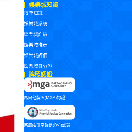
娛樂城知識
博弈知識
娛樂城系統
娛樂城詐騙
娛樂城推薦
娛樂城評價
娛樂城身分證
牌照認證
馬爾他牌照(MGA)認證
英屬維爾京群島(BVI)認證