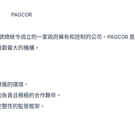
PAGCOR
9號總統令成立的一家政府擁有和控制的公司。PAGCOR 
貢獻最大的機構。
發展的環境。
的負責且積極的合作夥伴。
完整性的監管框架。