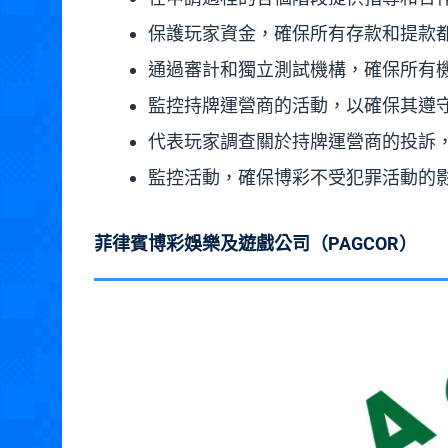
保護玩家資金，確保所有存款和提款
通過審計和獨立測試機構，確保所有
監控持牌運營商的活動，以確保其遵
代表玩家調查關於持牌運營商的投訴
監控活動，確保博彩不受犯罪活動的
菲律賓博彩娛樂及遊戲公司（PAGCOR）