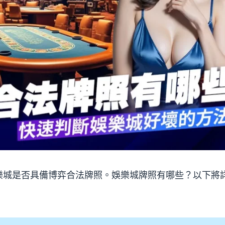
樂城是否具備博弈合法牌照。娛樂城牌照有哪些？以下將