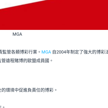
MGA
負責監管各類博彩行業。
MGA
自2004年制定了強大的博彩
監管遠程賭博的歐盟成員國。
全的環境中促進負責任的博彩。
作。