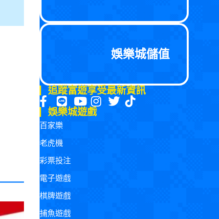
娛樂城儲值
追蹤富遊享受最新資訊
娛樂城遊戲
百家樂
老虎機
彩票投注
電子遊戲
棋牌遊戲
捕魚遊戲