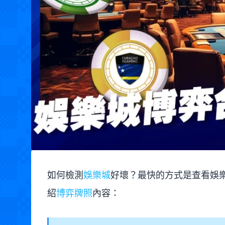
如何檢測
娛樂城
好壞？最快的方式是查看娛
紹
博弈牌照
內容：