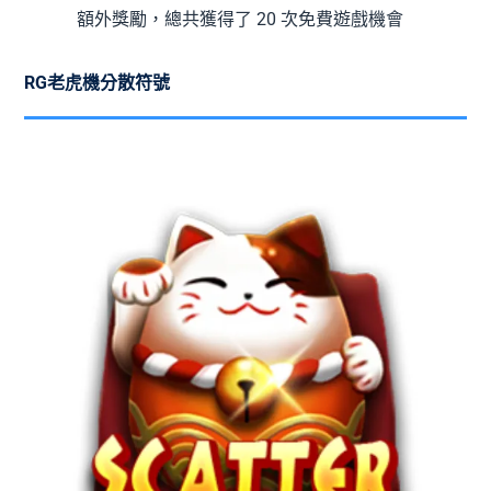
額外獎勵，總共獲得了 20 次免費遊戲機會
RG老虎機分散符號