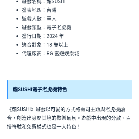
遊戲名稱：鮨SUSHI
發表地區：台灣
遊戲人數：單人
遊戲類型：電子老虎機
發行日期：2024 年
適合對象：18 歲以上
代理廠商：RG 富遊娛樂城
鮨SUSHI電子老虎機特色
《鮨SUSHI》遊戲以可愛的方式將壽司主題與老虎機融
合，創造出身歷其境的歡樂氣氛。遊戲中出現的分散、百
搭符號和免費模式也是一大特色！