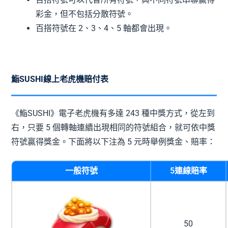
彩金，但不包括分散符號。
百搭符號在 2、3、4、5 軸都會出現。
鮨SUSHI線上老虎機賠付表
《鮨SUSHI》電子老虎機有多達 243 種中獎方式，從左到
右，只要 5 個轉軸連續出現相同的符號組合，就可依中獎
符號贏得獎金。下面將以下注為 5 元時舉例獎金、賠率：
一般符號
5連線賠率
50