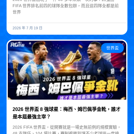
FIFA 世界排名前四的球隊全數包辦，而且這四隊全都是前
世界
2026 年 7 月 19 日
世界盃
2026 世界盃 8 強球星：梅西、姆巴佩爭金靴，誰才
是本屆最強主宰？
2026 FIFA 世界盃，從開賽就是一場史無前例的規模實驗，
48 支隊伍、104 場比賽，賽制複雜到讓不少老球迷一度搞