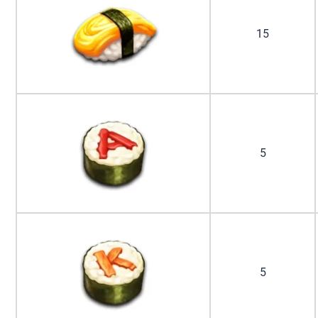
15
5
5