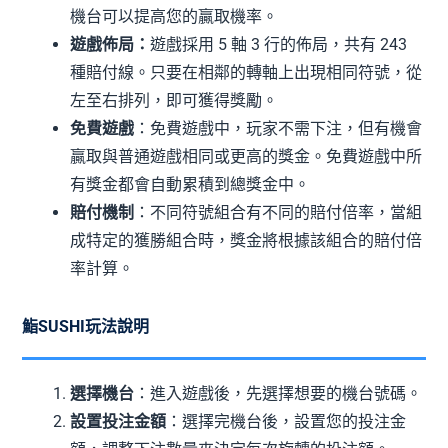
機台可以提高您的贏取機率。
遊戲佈局：
遊戲採用 5 軸 3 行的佈局，共有 243
種賠付線。只要在相鄰的轉軸上出現相同符號，從
左至右排列，即可獲得獎勵。
免費遊戲
：免費遊戲中，玩家不需下注，但有機會
贏取與普通遊戲相同或更高的獎金。免費遊戲中所
有獎金都會自動累積到總獎金中。
賠付機制
：不同符號組合有不同的賠付倍率，當組
成特定的獲勝組合時，獎金將根據該組合的賠付倍
率計算。
鮨SUSHI玩法說明
選擇機台
：進入遊戲後，先選擇想要的機台號碼。
設置投注金額
：選擇完機台後，設置您的投注金