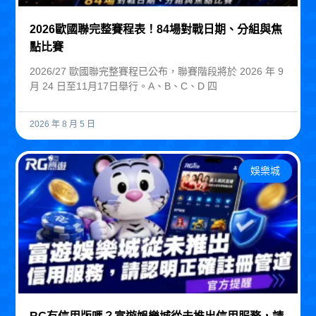
2026歐國聯完整賽程表！84場對戰日期、分組與焦
點比賽
2026/27 歐國聯完整賽程已公布，聯賽階段將於 2026 年 9
月 24 日至11月17日舉行。A、B、C、D 四
2026 年 8 月 5 日
娛樂城