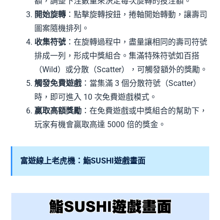
額，調整下注數量來決定每次旋轉的投注額。
開始旋轉
：點擊旋轉按鈕，捲軸開始轉動，讓壽司
圖案隨機排列。
收集符號
：在旋轉過程中，盡量讓相同的壽司符號
排成一列，形成中獎組合。集滿特殊符號如百搭
（Wild）或分散（Scatter），可觸發額外的獎勵。
觸發免費遊戲
：當集滿 3 個分散符號（Scatter）
時，即可進入 10 次免費遊戲模式。
贏取高額獎勵
：在免費遊戲或中獎組合的幫助下，
玩家有機會贏取高達 5000 倍的獎金。
富遊線上老虎機：鮨SUSHI遊戲畫面