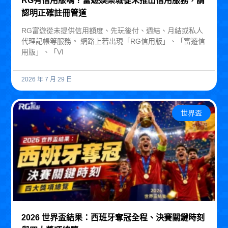
RG有信用版嗎？富遊娛樂城從未推出信用服務，請
認明正確註冊管道
RG富遊從未提供信用額度、先玩後付、週結、月結或私人
代理記帳等服務。 網路上若出現「RG信用版」、「富遊信
用版」、「VI
2026 年 7 月 29 日
世界盃
2026 世界盃結果：西班牙奪冠全程、決賽關鍵時刻