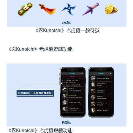
《忍Kunoichi》老虎機一般符號
《忍Kunoichi》老虎機遊戲功能
《忍Kunoichi》老虎機遊戲功能