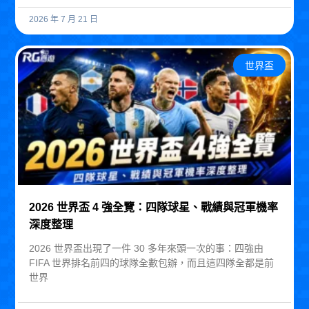
2026 年 7 月 21 日
世界盃
2026 世界盃 4 強全覽：四隊球星、戰績與冠軍機率
深度整理
2026 世界盃出現了一件 30 多年來頭一次的事：四強由
FIFA 世界排名前四的球隊全數包辦，而且這四隊全都是前
世界