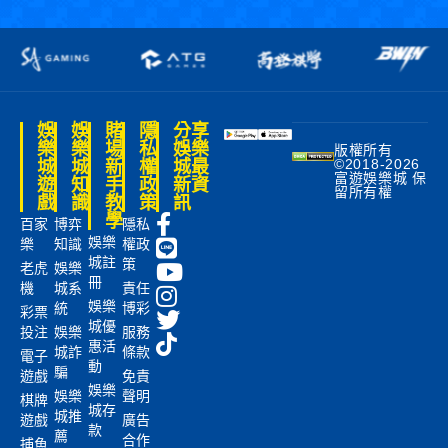
娛
娛
賭
隱
分享
樂
樂
場
私
娛樂
版權所有
©2018-2026
城
城
新
權
城最
富遊娛樂城 保
遊
知
手
政
新資
留所有權
戲
識
教
策
訊
學
百家
博弈
隱私
娛樂
樂
知識
權政
城註
策
老虎
娛樂
冊
機
城系
責任
娛樂
統
博彩
彩票
城優
投注
娛樂
服務
惠活
城詐
條款
電子
動
騙
遊戲
免責
娛樂
娛樂
聲明
棋牌
城存
城推
遊戲
廣告
款
薦
合作
捕魚