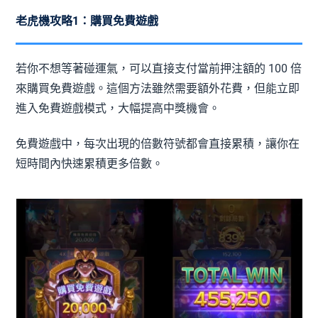
老虎機攻略1：購買免費遊戲
若你不想等著碰運氣，可以直接支付當前押注額的 100 倍
來購買免費遊戲。這個方法雖然需要額外花費，但能立即
進入免費遊戲模式，大幅提高中獎機會。
免費遊戲中，每次出現的倍數符號都會直接累積，讓你在
短時間內快速累積更多倍數。