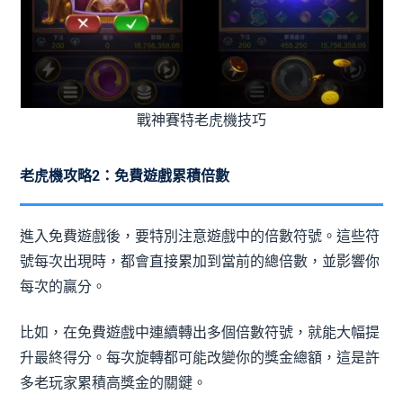
戰神賽特老虎機技巧
老虎機攻略2：免費遊戲累積倍數
進入免費遊戲後，要特別注意遊戲中的倍數符號。這些符
號每次出現時，都會直接累加到當前的總倍數，並影響你
每次的贏分。
比如，在免費遊戲中連續轉出多個倍數符號，就能大幅提
升最終得分。每次旋轉都可能改變你的獎金總額，這是許
多老玩家累積高獎金的關鍵。