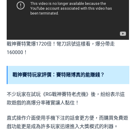
戰神賽特驚爆1720倍！彎刀訊號這樣看，爆分帶走
160000！
戰神賽特玩家評價：賽特賭博真的能賺錢？
不少玩家在試玩《RG戰神賽特老虎機》後，紛紛表示這
款遊戲的高爆分率確實讓人黏住！
直式操作介面使用手機下注的話會更方便，而購買免費遊
戲功能更是成為許多玩家迅速進入大獎模式的利器。