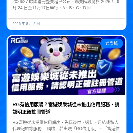
2026/27 歐國聯完整賽程已公布，聯賽階段將於 2026 年 9
月 24 日至11月17日舉行。A、B、C、D 四
2026 年 8 月 5 日
娛樂城
RG有信用版嗎？富遊娛樂城從未推出信用服務，請
認明正確註冊管道
RG富遊從未提供信用額度、先玩後付、週結、月結或私人
代理記帳等服務。 網路上若出現「RG信用版」、「富遊信