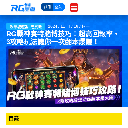
跳
註冊
登入
至
主
要
2024 / 11 月 / 18 / 週一
娛樂城遊戲
,
老虎機
內
RG戰神賽特賭博技巧：超高回報率、
容
3攻略玩法讓你一次翻本爆賺！
目錄