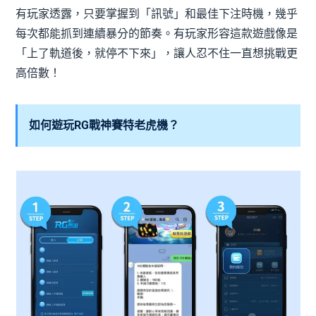
有玩家透露，只要掌握到「訊號」和最佳下注時機，幾乎
每次都能抓到連續暴分的節奏。有玩家形容這款遊戲像是
「上了軌道後，就停不下來」，讓人忍不住一直想挑戰更
高倍數！
如何遊玩RG戰神賽特老虎機？