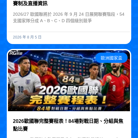
賽制及直播資訊
2026/27 歐國聯將於 2026 年 9 月 24 日展開聯賽階段，54
支國家隊分成 A、B、C、D 四個級別競爭
2026 年 8 月 5 日
歐洲國家盃
2026歐國聯完整賽程表！84場對戰日期、分組與焦
點比賽