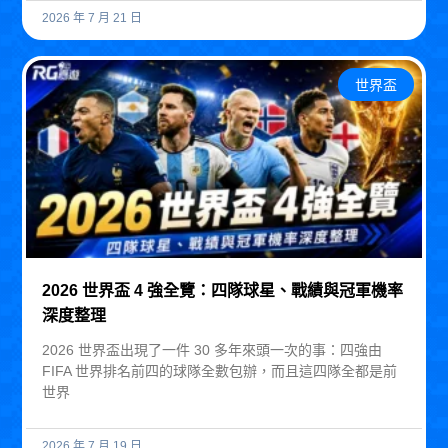
2026 年 7 月 21 日
世界盃
2026 世界盃 4 強全覽：四隊球星、戰績與冠軍機率
深度整理
2026 世界盃出現了一件 30 多年來頭一次的事：四強由
FIFA 世界排名前四的球隊全數包辦，而且這四隊全都是前
世界
2026 年 7 月 19 日