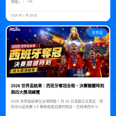
用版」、「VI
2026 年 7 月 29 日
世界盃
2026 世界盃結果：西班牙奪冠全程、決賽關鍵時刻
與四大獎項總覽
2026 世界盃結果在台灣時間 7 月 20 日凌晨正式落定：西
班牙以延長賽 1:0 擊敗衛冕冠軍阿根廷，在紐澤西州 N