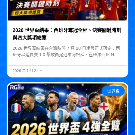
2026 世界盃結果：西班牙奪冠全程、決賽關鍵時刻
與四大獎項總覽
2026 世界盃結果在台灣時間 7 月 20 日凌晨正式落定：西
班牙以延長賽 1:0 擊敗衛冕冠軍阿根廷，在紐澤西州 N
2026 年 7 月 21 日
世界盃