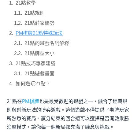
21點教學
21點規則
21點莊家優勢
PM棋牌21點特殊玩法
21點的遊戲名詞解釋
21點牌型大小
21點技巧專家建議
21點遊戲畫面
如何遊玩21點？
21點在
PM棋牌
也是最受歡迎的遊戲之一，融合了經典規
則與創新玩法的博奕遊戲。這個遊戲不僅提供了老牌玩家
所熟悉的賽局，贏分結束的回合還可以選擇是否開啟乘勝
追擊模式，讓你每一個新局都充滿了懸念與挑戰。