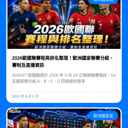
2026歐國聯賽程與排名整理！歐洲國家聯賽分組、
賽制及直播資訊
2026/27 歐國聯將於 2026 年 9 月 24 日展開聯賽階段，54
支國家隊分成 A、B、C、D 四個級別競爭
2026 年 8 月 5 日
歐洲國家盃