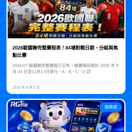
2026歐國聯完整賽程表！84場對戰日期、分組與焦
點比賽
2026/27 歐國聯完整賽程已公布，聯賽階段將於 2026 年 9
月 24 日至11月17日舉行。A、B、C、D 四
2026 年 8 月 5 日
娛樂城