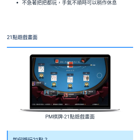
不急著把把都玩，手氣不順時可以稍作休息
21點遊戲畫面
PM棋牌-21點遊戲畫面
如何遊玩21點？