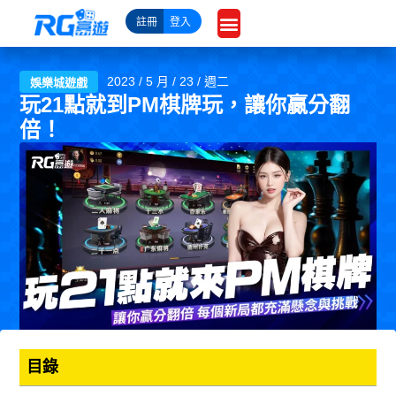
跳
註冊
登入
至
主
要
2023 / 5 月 / 23 / 週二
娛樂城遊戲
內
玩21點就到PM棋牌玩，讓你贏分翻
容
倍！
目錄