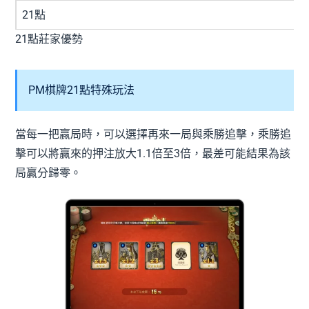
21點
21點莊家優勢
PM棋牌21點特殊玩法
當每一把贏局時，可以選擇再來一局與乘勝追擊，乘勝追
擊可以將贏來的押注放大1.1倍至3倍，最差可能結果為該
局贏分歸零。