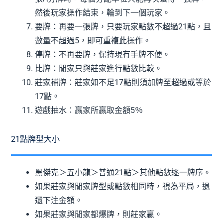
然後玩家操作結束，輪到下一個玩家。
要牌：再要一張牌，只要玩家點數不超過21點，且
數量不超過5，即可重複此操作。
停牌：不再要牌，保持現有手牌不便。
比牌：閒家只與莊家進行點數比較。
莊家補牌：莊家如不足17點則須加牌至超過或等於
17點。
遊戲抽水：贏家所贏取金額5％
21點牌型大小
黑傑克＞五小龍＞普通21點＞其他點數逐一牌序。
如果莊家與閒家牌型或點數相同時，視為平局，退
還下注金額。
如果莊家與閒家都爆牌，則莊家贏。