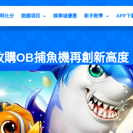
時比分
遊戲項目
娛樂城優惠
新手教學
APP下
收購OB捕魚機再創新高度