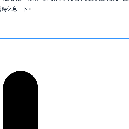
暫時休息一下。