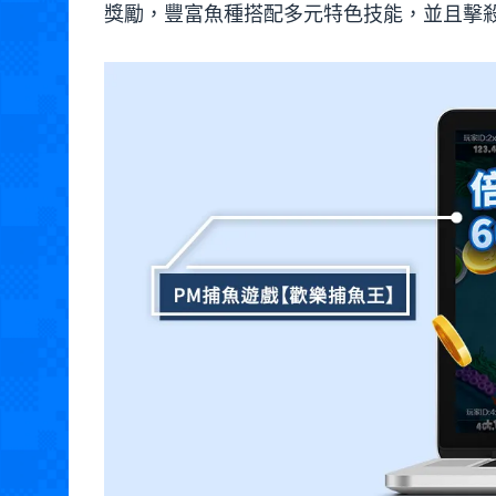
獎勵，豐富魚種搭配多元特色技能，並且擊殺