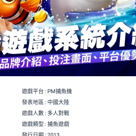
遊戲平台 : PM捕魚機
發表地區 : 中國大陸
遊戲人數 : 多人對戰
遊戲類型 : 捕魚遊戲
發行日期 : 2013