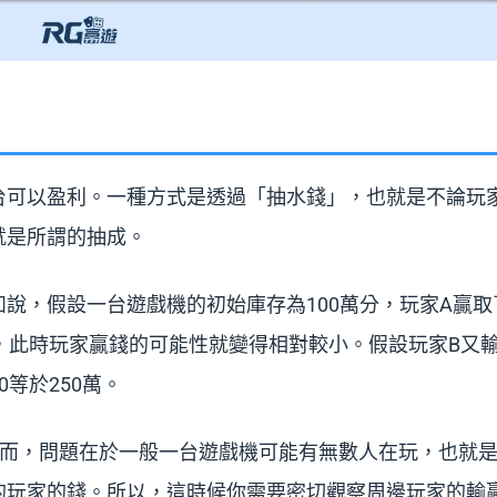
台可以盈利。一種方式是透過「抽水錢」，也就是不論玩
就是所謂的抽成。
說，假設一台遊戲機的初始庫存為100萬分，玩家A贏取了
，此時玩家贏錢的可能性就變得相對較小。假設玩家B又
0等於250萬。
然而，問題在於一般一台遊戲機可能有無數人在玩，也就
的玩家的錢。所以，這時候你需要密切觀察周邊玩家的輸