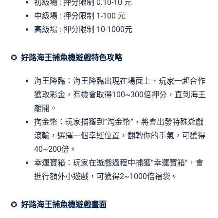
初級場 : 押分限制 0.10-10 元
中級場 : 押分限制 1-100 元
高級場 : 押分限制 10-1000元
好路海王捕魚機遊戲特色攻略
海王降臨：海王降臨出現在場面上，玩家一起合作
獲取彩金，有機會取得100~300倍押分，直到海王
離開。
掏金幣：玩家捕獲到”淘金幣”，將會出發特殊遊戲
滾輪，選擇一個幸運位置，翻轉你的手氣，可獲得
40~200倍。
幸運寶箱：玩家在遊戲過程中捕獲”幸運寶箱”，會
進行額外小遊戲，可獲得2~1000倍福袋。
好路海王捕魚機遊戲畫面