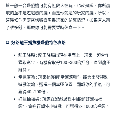
於一般一台遊戲機可能有無數人在玩，也就是說，你所贏
取的並不是遊戲機的錢，而是你旁邊的玩家的錢。所以，
這時候你需要密切觀察周邊玩家的輸贏情況。如果有人贏
了很多錢，那麼你可能需要暫時休息一下。
好路龍王捕魚機遊戲特色攻略
龍王降臨 : 龍王降臨出現在場面上，玩家一起合作
獲取彩金，有機會取得100~300倍押分，直到龍王
離開。
幸運滾輪 : 玩家捕獲到”幸運滾輪”，將會出發特殊
遊戲滾輪，選擇一個幸運位置，翻轉你的手氣，可
獲得40~200倍。
好運抽福袋 : 玩家在遊戲過程中捕獲”好運抽福
袋”，會進行額外小遊戲，可獲得2~1000倍福袋。