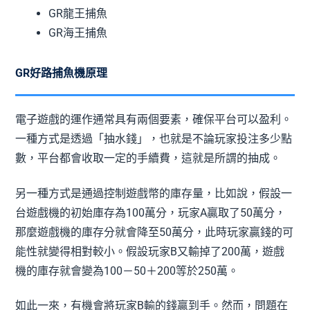
GR龍王捕魚
GR海王捕魚
GR好路捕魚機原理
電子遊戲的運作通常具有兩個要素，確保平台可以盈利。
一種方式是透過「抽水錢」，也就是不論玩家投注多少點
數，平台都會收取一定的手續費，這就是所謂的抽成。
另一種方式是通過控制遊戲幣的庫存量，比如說，假設一
台遊戲機的初始庫存為100萬分，玩家A贏取了50萬分，
那麼遊戲機的庫存分就會降至50萬分，此時玩家贏錢的可
能性就變得相對較小。假設玩家B又輸掉了200萬，遊戲
機的庫存就會變為100－50＋200等於250萬。
如此一來，有機會將玩家B輸的錢贏到手。然而，問題在