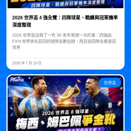
2026 世界盃 4 強全覽：四隊球星、戰績與冠軍機率
深度整理
2026 世界盃出現了一件 30 多年來頭一次的事：四強由
FIFA 世界排名前四的球隊全數包辦，而且這四隊全都是前
世界
2026 年 7 月 19 日
世界盃