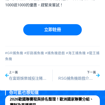
1000送1000的優惠，趕緊來嘗試！
立即註冊
#
GR捕魚機
#
好路捕魚機
#
捕魚機遊戲
#
海王捕魚機
#
龍王捕
魚機
上一頁
下一
上一篇
下一篇
在富遊娛樂城投注賭博遊戲違法嗎?要這3個要件才會被判賭博罪!
RSG捕魚機遊戲介紹，捕魚機PTT推薦免費試玩海霸王!
你可能也想知道
2026歐國聯賽程與排名整理！歐洲國家聯賽分組、