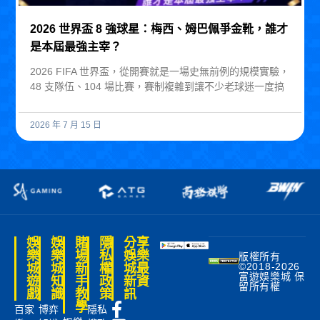
2026 世界盃 8 強球星：梅西、姆巴佩爭金靴，誰才
是本屆最強主宰？
2026 FIFA 世界盃，從開賽就是一場史無前例的規模實驗，
48 支隊伍、104 場比賽，賽制複雜到讓不少老球迷一度搞
2026 年 7 月 15 日
娛
娛
賭
隱
分享
樂
樂
場
私
娛樂
版權所有
©2018-2026
城
城
新
權
城最
富遊娛樂城 保
遊
知
手
政
新資
留所有權
戲
識
教
策
訊
學
百家
博弈
隱私