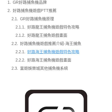
GR好路捕魚機品牌
好路捕魚機遊戲PTT推薦
GR好路捕魚機原理
好路龍王捕魚機遊戲特色攻略
好路龍王捕魚遊戲畫面
好路捕魚機遊戲推薦介紹-海王捕魚
好路海王捕魚機遊戲特色攻略
好路海王捕魚機遊戲畫面
富遊娛樂城其他捕魚機系統