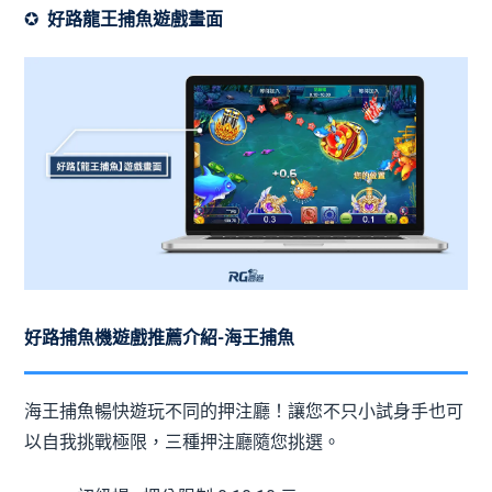
好路龍王捕魚遊戲畫面
好路捕魚機遊戲推薦介紹-海王捕魚
海王捕魚暢快遊玩不同的押注廳！讓您不只小試身手也可
以自我挑戰極限，三種押注廳隨您挑選。