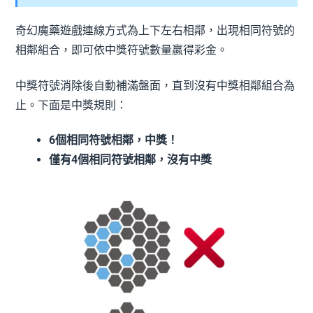
奇幻魔藥遊戲連線方式為上下左右相鄰，出現相同符號的
相鄰組合，即可依中獎符號數量贏得彩金。
中獎符號消除後自動補滿盤面，直到沒有中獎相鄰組合為
止。下面是中獎規則：
6個相同符號相鄰，中獎！
僅有4個相同符號相鄰，沒有中獎