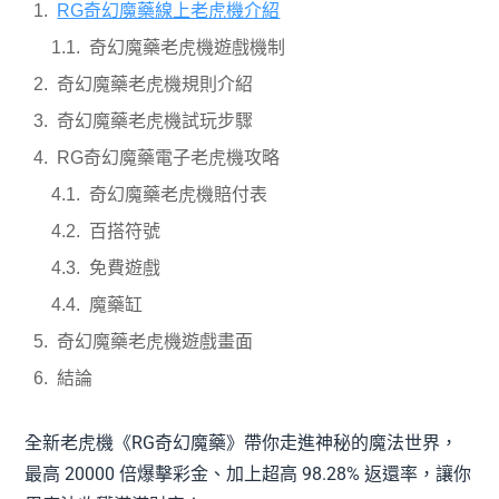
RG奇幻魔藥線上老虎機介紹
奇幻魔藥老虎機遊戲機制
奇幻魔藥老虎機規則介紹
奇幻魔藥老虎機試玩步驟
RG奇幻魔藥電子老虎機攻略
奇幻魔藥老虎機賠付表
百搭符號
免費遊戲
魔藥缸
奇幻魔藥老虎機遊戲畫面
結論
全新老虎機《RG奇幻魔藥》帶你走進神秘的魔法世界，
最高 20000 倍爆擊彩金、加上超高 98.28% 返還率，讓你