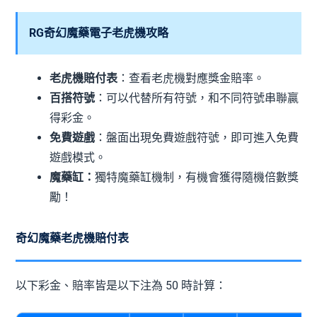
RG奇幻魔藥電子老虎機攻略
老虎機賠付表
：查看老虎機對應獎金賠率。
百搭符號
：可以代替所有符號，和不同符號串聯贏
得彩金。
免費遊戲
：盤面出現免費遊戲符號，即可進入免費
遊戲模式。
魔藥缸：
獨特魔藥缸機制，有機會獲得隨機倍數獎
勵！
奇幻魔藥老虎機賠付表
以下彩金、賠率皆是以下注為 50 時計算：