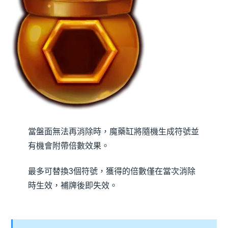
當盤面無法再消除時，魔藥缸將隨機生成符號並
有機會附帶倍數效果。
最多可替換3個符號，獲得的倍數僅在當次消除
時生效，補牌後即失效。