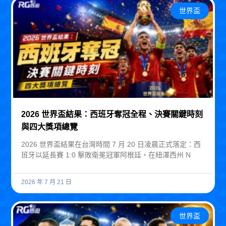
世界盃
2026 世界盃結果：西班牙奪冠全程、決賽關鍵時刻
與四大獎項總覽
2026 世界盃結果在台灣時間 7 月 20 日凌晨正式落定：西
班牙以延長賽 1:0 擊敗衛冕冠軍阿根廷，在紐澤西州 N
2026 年 7 月 21 日
世界盃