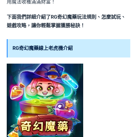
用魔法收穫滿滿財富！
下面我們詳細介紹了RG奇幻魔藥玩法規則、怎麼試玩、
遊戲攻略，讓你輕鬆掌握獲勝秘訣！
RG奇幻魔藥線上老虎機介紹