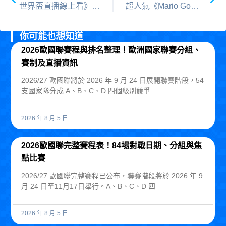
世界盃直播線上看》直播/轉播平台整理、運彩投注教學！
超人氣《Mario Go》瑪利歐老虎機上線！勇闖 5 萬倍獎金關卡！
你可能也想知道
2026歐國聯賽程與排名整理！歐洲國家聯賽分組、
賽制及直播資訊
2026/27 歐國聯將於 2026 年 9 月 24 日展開聯賽階段，54
支國家隊分成 A、B、C、D 四個級別競爭
2026 年 8 月 5 日
2026歐國聯完整賽程表！84場對戰日期、分組與焦
點比賽
2026/27 歐國聯完整賽程已公布，聯賽階段將於 2026 年 9
月 24 日至11月17日舉行。A、B、C、D 四
2026 年 8 月 5 日