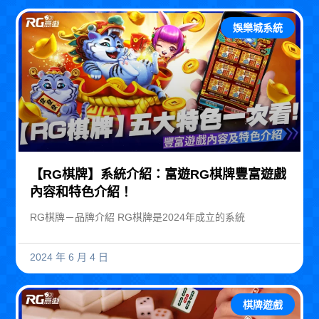
娛樂城系統
【RG棋牌】系統介紹：富遊RG棋牌豐富遊戲
內容和特色介紹！
RG棋牌－品牌介紹 RG棋牌是2024年成立的系統
2024 年 6 月 4 日
棋牌遊戲