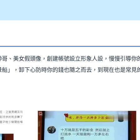
帥哥、美女假頭像，創建帳號設立形象人設，慢慢引導你
暈船」，卸下心防時你的錢也隨之而去，到現在也是常見