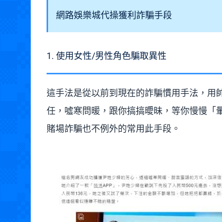
網路娛樂城代操獲利詐騙手段
1. 使用女性/男性角色騙取異性
這手法是從以前到現在的詐騙慣用手法，用
任，噓寒問暖，跟你搞搞曖昧，等你慢慢「
賭場詐騙也不例外的常用此手段。