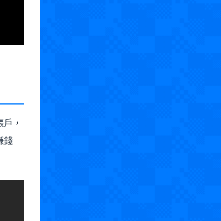
帳戶，
賺錢