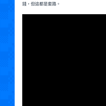
錢，但這都是套路。