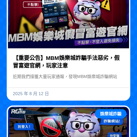
【重要公告】MBM娛樂城詐騙手法惡劣，假
冒富遊官網，玩家注意
近期我們接獲大量玩家通報，發現MBM娛樂城詐騙網站
2025 年 8 月 12 日
娛樂城詐騙