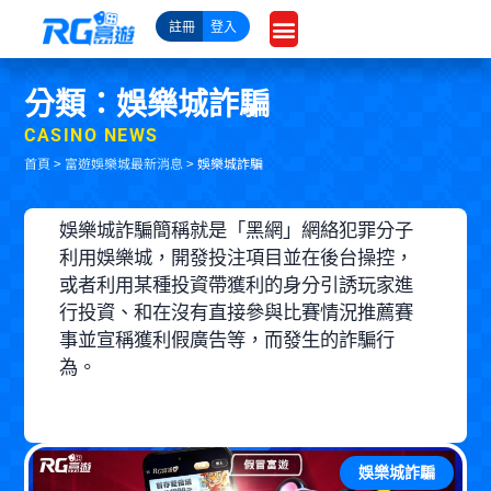
跳
註冊
登入
至
主
要
分類：娛樂城詐騙
內
CASINO NEWS
容
首頁
>
富遊娛樂城最新消息
>
娛樂城詐騙
娛樂城詐騙簡稱就是「黑網」網絡犯罪分子
利用娛樂城，開發投注項目並在後台操控，
或者利用某種投資帶獲利的身分引誘玩家進
行投資、和在沒有直接參與比賽情況推薦賽
事並宣稱獲利假廣告等，而發生的詐騙行
為。
娛樂城詐騙