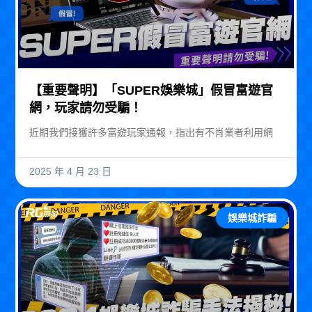
【重要聲明】「SUPER娛樂城」假冒富遊官
網，玩家請勿受騙！
近期我們接獲許多富遊玩家通報，指出有不肖業者利用網
2025 年 4 月 23 日
娛樂城詐騙