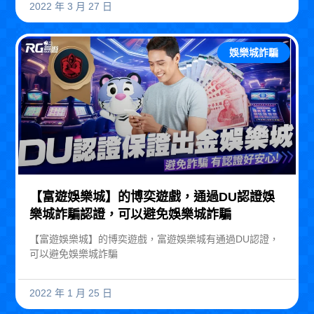
2022 年 3 月 27 日
娛樂城詐騙
【富遊娛樂城】的博奕遊戲，通過DU認證娛
樂城詐騙認證，可以避免娛樂城詐騙
【富遊娛樂城】的博奕遊戲，富遊娛樂城有通過DU認證，
可以避免娛樂城詐騙
2022 年 1 月 25 日