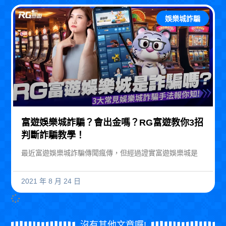
娛樂城詐騙
富遊娛樂城詐騙？會出金嗎？RG富遊教你3招
判斷詐騙教學！
最近富遊娛樂城詐騙傳聞瘋傳，但經過證實富遊娛樂城是
2021 年 8 月 24 日
沒有其他文章囉!