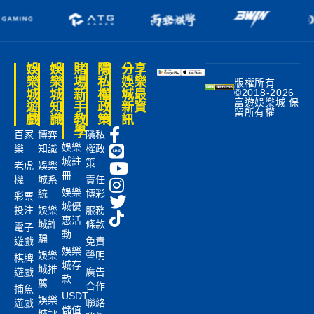
娛
娛
賭
隱
分享
樂
樂
場
私
娛樂
版權所有
©2018-2026
城
城
新
權
城最
富遊娛樂城 保
遊
知
手
政
新資
留所有權
戲
識
教
策
訊
學
百家
博弈
隱私
娛樂
樂
知識
權政
城註
策
老虎
娛樂
冊
機
城系
責任
娛樂
統
博彩
彩票
城優
投注
娛樂
服務
惠活
城詐
條款
電子
動
騙
遊戲
免責
娛樂
娛樂
聲明
棋牌
城存
城推
遊戲
廣告
款
薦
合作
捕魚
USDT
娛樂
遊戲
聯絡
儲值