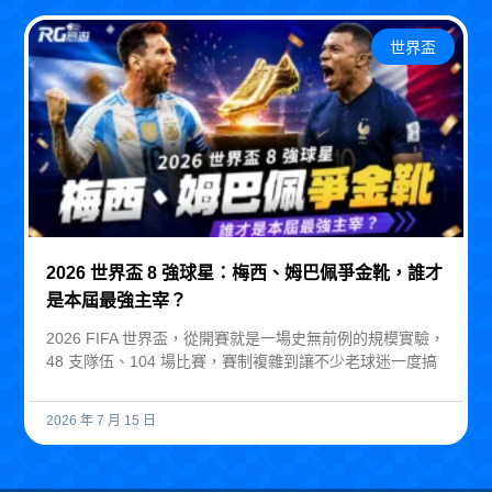
世界盃
2026 世界盃 8 強球星：梅西、姆巴佩爭金靴，誰才
是本屆最強主宰？
2026 FIFA 世界盃，從開賽就是一場史無前例的規模實驗，
48 支隊伍、104 場比賽，賽制複雜到讓不少老球迷一度搞
2026 年 7 月 15 日