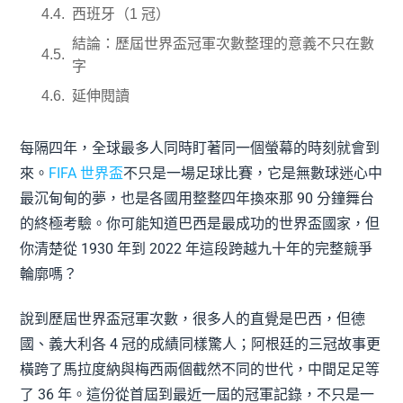
西班牙（1 冠）
結論：歷屆世界盃冠軍次數整理的意義不只在數
字
延伸閱讀
每隔四年，全球最多人同時盯著同一個螢幕的時刻就會到
來。
FIFA 世界盃
不只是一場足球比賽，它是無數球迷心中
最沉甸甸的夢，也是各國用整整四年換來那 90 分鐘舞台
的終極考驗。你可能知道巴西是最成功的世界盃國家，但
你清楚從 1930 年到 2022 年這段跨越九十年的完整競爭
輪廓嗎？
說到歷屆世界盃冠軍次數，很多人的直覺是巴西，但德
國、義大利各 4 冠的成績同樣驚人；阿根廷的三冠故事更
橫跨了馬拉度納與梅西兩個截然不同的世代，中間足足等
了 36 年。這份從首屆到最近一屆的冠軍記錄，不只是一