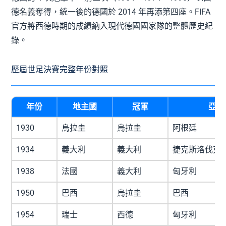
德名義奪得，統一後的德國於 2014 年再添第四座。FIFA
官方將西德時期的成績納入現代德國國家隊的整體歷史紀
錄。
歷屆世足決賽完整年份對照
年份
地主國
冠軍
亞軍
1930
烏拉圭
烏拉圭
阿根廷
1934
義大利
義大利
捷克斯洛伐克
1938
法國
義大利
匈牙利
1950
巴西
烏拉圭
巴西
1954
瑞士
西德
匈牙利