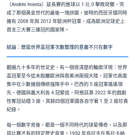
（Andrés Iniesta）延長賽的進球以 1 比 0 擊敗荷蘭，完
成了那個黃金世代的最後一塊拼圖，彼時的西班牙還同時
擁有 2008 年與 2012 年歐洲杯冠軍，成為歐洲足球史上
首支三大賽三連冠的國家隊。
結論：歷屆世界盃冠軍次數整理的意義不只在數字
翻遍九十多年的世足史，有一個很清楚的輪廓浮現：世界
盃冠軍至今從未脫離歐洲與南美洲兩個大陸，冠軍也高度
集中在少數幾個傳統強隊手中。巴西的 5 座冠軍遙遙領
先，德國與義大利各 4 冠緊追，阿根廷靠 2022 年的戲劇
性奪冠站穩 3 座，其餘四個冠軍國各自守著 1 至 2 座珍貴
紀錄。
每一個數字背後，都是一個不同時代的球星傳奇，以及那
屆比賽才有的特定歷史背景。1950 年烏拉圭在馬拉卡納