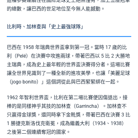
這種參賽連續性在國際足球史上絕無僅有，加上五座冠軍
的總數，讓巴西的世足地位至今無人能撼動。
比利時、加林查與「史上最強球隊」
巴西在 1958 年瑞典世界盃拿到第一冠。當時 17 歲的比
利（Pelé）在決賽中攻進兩球，帶著巴西以 5 比 2 大勝地
主瑞典，成為史上最年輕的世界盃決賽得分者。這場比賽
讓全世界見識到了一種全新的進攻美學，也讓「美麗足球
（jogo bonito）」這個詞從此與巴西緊緊綁在一起。
1962 年智利世界盃，比利在第二場比賽便因傷退出，接
棒的是同樣神乎其技的加林查（Garrincha）。加林查不
只贏得金球獎，還同時拿下金靴獎，帶著巴西在決賽 3 比
1 勝捷克斯洛伐克衛冕，成為繼義大利（1934、1938）
之後第二個連續奪冠的國家。