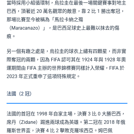
當時採用小組循環制，烏拉圭在最後一場關鍵賽事對地主
巴西，頂著近 20 萬名觀眾的敵意，靠 2 比 1 勝出奪冠，
那場比賽至今被稱為「馬拉卡納之殤
（Maracanazo）」，是巴西足球史上最難以抹去的傷
痕。
另一個有趣之處是，烏拉圭的球衣上繡有四顆星，而非實
際奪冠的兩顆，因為 FIFA 認可其在 1924 年與 1928 年奧
運期間由 FIFA 主辦的世界錦標賽同樣計入榮耀，FIFA 於
2023 年正式重申了這項特殊規定。
法國（2 冠）
法國的首冠在 1998 年自家主場，決賽 3 比 0 大勝巴西，
席丹（Zidane）踢進兩球成為英雄。第二冠在 2018 年俄
羅斯世界盃，決賽 4 比 2 擊敗克羅埃西亞。姆巴佩