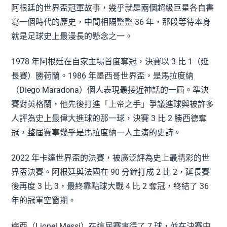
阿根廷的世界盃冠軍故事，幾乎就是兩個超級巨星各自書
寫一個時代的歷史，中間相隔整整 36 年，那段等待本身
就是足球史上最漫長的懸念之一。
1978 年阿根廷在自家主場首度奪冠，決賽以 3 比 1（延
長賽）勝荷蘭。1986 年墨西哥世界盃，是馬拉度納
（Diego Maradona）個人表現最接近神話的一屆。準決
賽對英格蘭，他先後打進「上帝之手」爭議進球與被許多
人評為史上最偉大進球的那一球，決賽 3 比 2 勝西德奪
冠，整屆賽事幾乎是馬拉度納一人主演的史詩。
2022 年卡達世界盃的決賽，被廣泛評為史上最精彩的世
界盃決賽。阿根廷與法國在 90 分鐘打成 2 比 2，延長賽
後再度 3 比 3，最終靠點球大戰 4 比 2 奪冠，終結了 36
年的冠軍空窗期。
梅西（Lionel Messi）在這屆賽事得了 7 球，並在決賽中