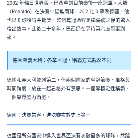
2002 年韓日世界盃，巴西拿到目前最後一座冠軍。大羅
（Ronaldo）在決賽中踢進兩球，以 2 比 0 擊敗德國，他
也以 8 球獲得金靴獎，整個奪冠過程是繼傷病之後的驚人
復出故事。此後二十多年，巴西仍在等待第六座冠軍到
來。
德國與義大利：各拿 4 冠，稱霸方式截然不同
德國和義大利並列第二，但兩個國家的奪冠節奏、風格與
時間跨度，放在一起看格外有意思。一個靠穩定性稱霸，
一個靠爆發力衛冕。
德國：決賽常客，進決賽次數史上第一
德國是所有國家中進入世界盃決賽次數最多的球隊，共踏