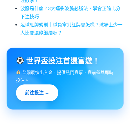
注教學！
波膽是什麼？3大運彩波膽必勝法，學會正確比分
下注技巧
足球紅牌規則｜球員拿到紅牌會怎樣？球場上少一
人比賽還能繼續嗎？
世界盃投注首選富遊！
全網最快出入金，提供熱門賽事、賽前盤與即時
投注。
前往投注 →