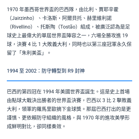
1970 年墨西哥世界盃的巴西隊，由比利、賈耶辛霍
（Jairzinho）、卡洛斯‧阿爾貝托、赫里維利諾
（Rivellino）、托斯陶（Tostão）組成，被廣泛認為是足
球史上最偉大的單屆世界盃陣容之一，六場全勝攻進 19
球，決賽 4 比 1 大敗義大利，同時也以第三座冠軍永久保
留了「朱利美盃」。
1994 至 2002：防守轉型到 R9 封神
巴西的第四冠在 1994 年美國世界盃誕生。這是史上首場
由點球大戰決出勝者的世界盃決賽，巴西以 3 比 2 擊敗義
大利，領軍的羅馬里歐摘下金球獎。那屆巴西打出的是更
謹慎、更依賴防守組織的風格，與 1970 年的進攻美學形
成鮮明對比，卻同樣奏效。