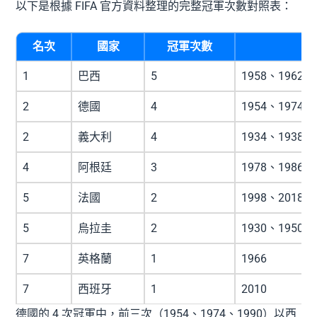
以下是根據 FIFA 官方資料整理的完整冠軍次數對照表：
名次
國家
冠軍次數
1
巴西
5
1958、1962、
2
德國
4
1954、1974、
2
義大利
4
1934、1938、
4
阿根廷
3
1978、1986、
5
法國
2
1998、2018
5
烏拉圭
2
1930、1950
7
英格蘭
1
1966
7
西班牙
1
2010
德國的 4 次冠軍中，前三次（1954、1974、1990）以西