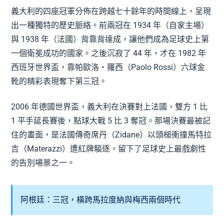
義大利的四座冠軍分佈在跨越七十餘年的時間線上，呈現
出一種獨特的歷史脈絡。前兩冠在 1934 年（自家主場）
與 1938 年（法國）背靠背達成，讓他們成為足球史上第
一個衛冕成功的國家。之後沉寂了 44 年，才在 1982 年
西班牙世界盃，靠帕歐洛‧羅西（Paolo Rossi）六球金
靴的精彩表現奪下第三冠。
2006 年德國世界盃，義大利在決賽對上法國，雙方 1 比
1 平手延長賽後，點球大戰 5 比 3 奪冠。那場決賽最被記
住的畫面，是法國傳奇席丹（Zidane）以頭槌衝撞馬特拉
吉（Materazzi）遭紅牌驅逐，留下了足球史上最戲劇性
的告別場景之一。
阿根廷：三冠，橫跨馬拉度納與梅西兩個時代