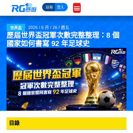
跳
註冊
登入
至
主
要
2026 / 6 月 / 26 / 週五
世界盃
內
歷屆世界盃冠軍次數完整整理：8 個
容
國家如何書寫 92 年足球史
目錄