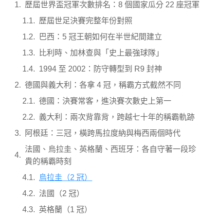
歷屆世界盃冠軍次數排名：8 個國家瓜分 22 座冠軍
歷屆世足決賽完整年份對照
巴西：5 冠王朝如何在半世紀間建立
比利時、加林查與「史上最強球隊」
1994 至 2002：防守轉型到 R9 封神
德國與義大利：各拿 4 冠，稱霸方式截然不同
德國：決賽常客，進決賽次數史上第一
義大利：兩次背靠背，跨越七十年的稱霸軌跡
阿根廷：三冠，橫跨馬拉度納與梅西兩個時代
法國、烏拉圭、英格蘭、西班牙：各自守著一段珍
貴的稱霸時刻
烏拉圭（2 冠）
法國（2 冠）
英格蘭（1 冠）