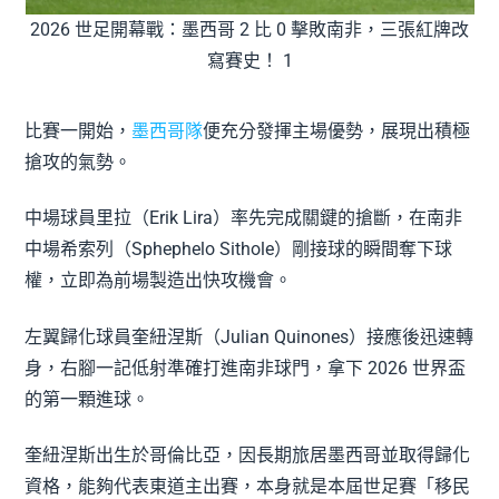
2026 世足開幕戰：墨西哥 2 比 0 擊敗南非，三張紅牌改
寫賽史！ 1
比賽一開始，
墨西哥隊
便充分發揮主場優勢，展現出積極
搶攻的氣勢。
中場球員里拉（Erik Lira）率先完成關鍵的搶斷，在南非
中場希索列（Sphephelo Sithole）剛接球的瞬間奪下球
權，立即為前場製造出快攻機會。
左翼歸化球員奎紐涅斯（Julian Quinones）接應後迅速轉
身，右腳一記低射準確打進南非球門，拿下 2026 世界盃
的第一顆進球。
奎紐涅斯出生於哥倫比亞，因長期旅居墨西哥並取得歸化
資格，能夠代表東道主出賽，本身就是本屆世足賽「移民