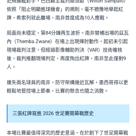
犯規攔截對手，巴西籍主裁判桑派歐（Wilton Sampaio）
依照「阻止明顯進球機會」的規則，毫不猶豫地舉起紅
牌，希索列就此離場，南非首度成為10人應戰。
局面尚未穩定，第84分鐘再生波折。南非替補出場的茲瓦
內（Themba Zwane）在場上出現揮肘動作，起初未引起
現場裁判注意，但經過影像輔助判決（VAR）技術複核
後，裁判推翻現場判定，再度掏出紅牌，南非至此僅剩9
人。
連失兩名球員的南非，防守架構幾近瓦解，墨西哥得以更
輕鬆地管控場上節奏，比賽的懸念也隨之消散。
三張紅牌寫進 2026 世足賽開幕戰歷史
本場比賽最值得深究的歷史意涵，在於創下了世足開幕戰