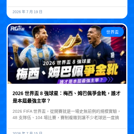
2026 年 7 月 19 日
世界盃
2026 世界盃 8 強球星：梅西、姆巴佩爭金靴，誰才
是本屆最強主宰？
2026 FIFA 世界盃，從開賽就是一場史無前例的規模實驗，
48 支隊伍、104 場比賽，賽制複雜到讓不少老球迷一度搞
2026 年 7 月 15 日