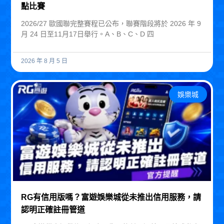
點比賽
2026/27 歐國聯完整賽程已公布，聯賽階段將於 2026 年 9
月 24 日至11月17日舉行。A、B、C、D 四
2026 年 8 月 5 日
娛樂城
RG有信用版嗎？富遊娛樂城從未推出信用服務，請
認明正確註冊管道