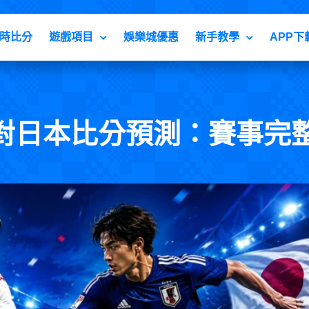
時比分
遊戲項目
娛樂城優惠
新手教學
APP下
亞對日本比分預測：賽事完