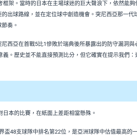
參考框架。當時的日本在主場球迷的巨大聲浪下，依然能夠
亞的出球路線，並在定位球中創造機會。突尼西亞那一代
球節奏。
尼西亞在首戰5比1慘敗於瑞典後所暴露出的防守漏洞與
實意義。歷史並不能直接預測比分，但它確實在提示我們：
亞對日本的比賽，在紙面上差距相當懸殊。
世界盃48支球隊中排名第22位，是亞洲球隊中估值最高的