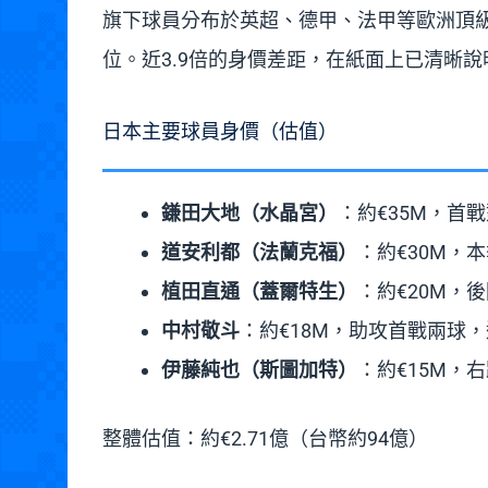
旗下球員分布於英超、德甲、法甲等歐洲頂級聯
位。近3.9倍的身價差距，在紙面上已清晰
日本主要球員身價（估值）
鎌田大地（水晶宮）
：約€35M，首
道安利都（法蘭克福）
：約€30M，
植田直通（蓋爾特生）
：約€20M，
中村敬斗
：約€18M，助攻首戰兩球
伊藤純也（斯圖加特）
：約€15M，
整體估值：約€2.71億（台幣約94億）