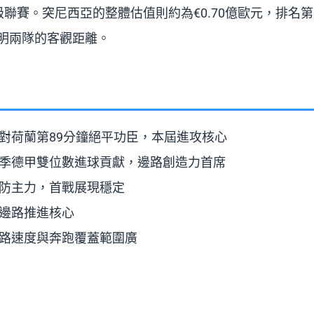
賽。突尼西亞的整體估值則約為€0.70億歐元，排名第
說明兩隊的客觀距離。
戰對荷蘭第89分鐘絕平功臣，本屆進攻核心
本季德甲雙位數進球貢獻，邊路創造力首席
後防主力，首戰展現穩定
，邊路推進核心
右路速度與奔跑覆蓋範圍廣