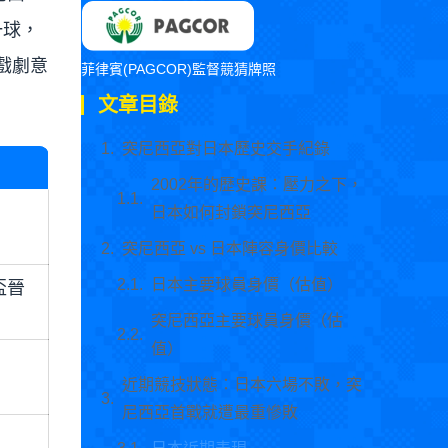
入一球，
戲劇意
菲律賓(PAGCOR)監督競猜牌照
文章目錄
突尼西亞對日本歷史交手紀錄
2002年的歷史課：壓力之下，
日本如何封鎖突尼西亞
突尼西亞 vs 日本陣容身價比較
日本主要球員身價（估值）
盃晉
突尼西亞主要球員身價（估
值）
近期競技狀態：日本六場不敗，突
尼西亞首戰就遭最重慘敗