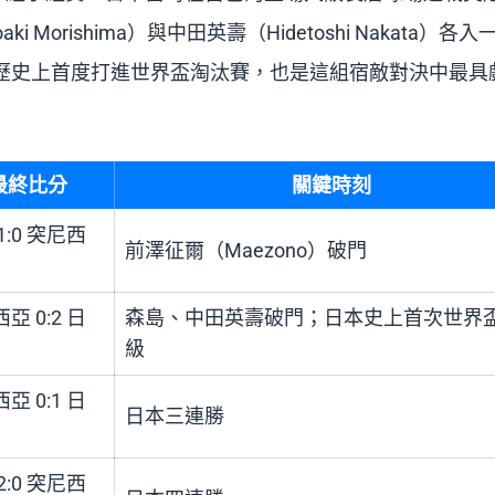
 Morishima）與中田英壽（Hidetoshi Nakata）各
本歷史上首度打進世界盃淘汰賽，也是這組宿敵對決中最具
最終比分
關鍵時刻
1:0 突尼西
前澤征爾（Maezono）破門
亞 0:2 日
森島、中田英壽破門；日本史上首次世界
級
亞 0:1 日
日本三連勝
2:0 突尼西