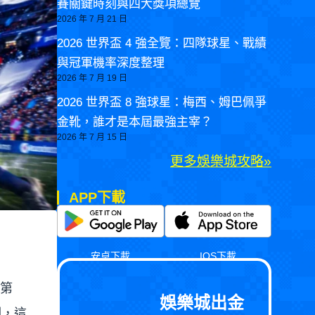
賽關鍵時刻與四大獎項總覽
2026 年 7 月 21 日
2026 世界盃 4 強全覽：四隊球星、戰績
與冠軍機率深度整理
2026 年 7 月 19 日
2026 世界盃 8 強球星：梅西、姆巴佩爭
金靴，誰才是本屆最強主宰？
2026 年 7 月 15 日
更多娛樂城攻略»
APP下載
安卓下載
IOS下載
上第
娛樂城出金
刻，這