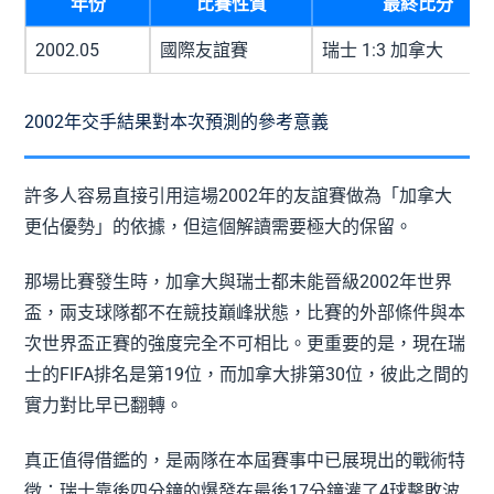
年份
比賽性質
最終比分
2002.05
國際友誼賽
瑞士 1:3 加拿大
2002年交手結果對本次預測的參考意義
許多人容易直接引用這場2002年的友誼賽做為「加拿大
更佔優勢」的依據，但這個解讀需要極大的保留。
那場比賽發生時，加拿大與瑞士都未能晉級2002年世界
盃，兩支球隊都不在競技巔峰狀態，比賽的外部條件與本
次世界盃正賽的強度完全不可相比。更重要的是，現在瑞
士的FIFA排名是第19位，而加拿大排第30位，彼此之間的
實力對比早已翻轉。
真正值得借鑑的，是兩隊在本屆賽事中已展現出的戰術特
徵：瑞士靠後四分鐘的爆發在最後17分鐘灌了4球擊敗波