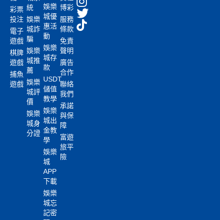
娛樂
統
博彩
彩票
城優
投注
娛樂
服務
惠活
城詐
條款
電子
動
騙
遊戲
免責
娛樂
娛樂
聲明
棋牌
城存
城推
遊戲
廣告
款
薦
合作
捕魚
USDT
娛樂
遊戲
聯絡
儲值
城評
我們
教學
價
承諾
娛樂
娛樂
與保
城出
城身
障
金教
分證
富遊
學
旅平
娛樂
險
城
APP
下載
娛樂
城忘
記密