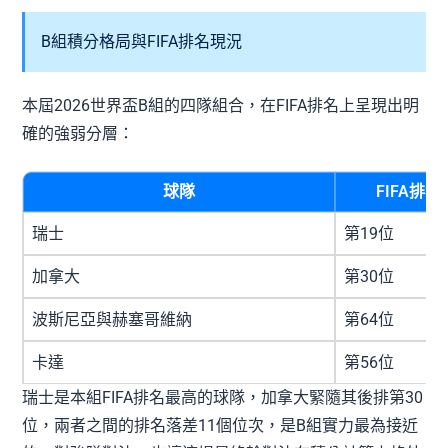
B組積分格局與FIFA排名現況
本屆2026世界盃B組的四隊組合，在FIFA排名上呈現出明
確的強弱分層：
球隊
FIFA排名
瑞士
第19位
加拿大
第30位
波斯尼亞與赫塞哥維納
第64位
卡達
第56位
瑞士是本組FIFA排名最高的球隊，加拿大緊隨其後排第30
位，兩者之間的排名落差11個位次，是B組實力最為接近