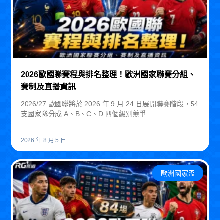
2026歐國聯賽程與排名整理！歐洲國家聯賽分組、
賽制及直播資訊
2026/27 歐國聯將於 2026 年 9 月 24 日展開聯賽階段，54
支國家隊分成 A、B、C、D 四個級別競爭
2026 年 8 月 5 日
歐洲國家盃