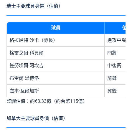
瑞士主要球員身價（估值）
球員
位置
格拉尼特·沙卡（隊長）
進攻中場
格雷戈爾·科貝爾
門將
曼努埃爾·阿坎吉
中後衛
布雷爾·恩博洛
前鋒
盧本·瓦爾加斯
翼鋒
整體估值：約€3.33億（約台幣115億）
加拿大主要球員身價（估值）