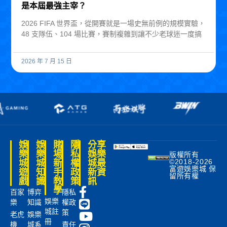
是本屆最強主宰？
2026 FIFA 世界盃，從開賽就是一場史無前例的規模實驗，
48 支隊伍、104 場比賽，賽制複雜到讓不少老球迷一度搞
2026 年 7 月 15 日
娛
娛
賭
隱
分享
樂
樂
場
私
娛樂
版權所有
©2018-2026
城
城
新
權
城最
富遊娛樂城 保
遊
知
手
政
新資
留所有權
戲
識
教
策
訊
學
百家
博弈
隱私
娛樂
樂
知識
權政
城註
策
老虎
娛樂
冊
機
城系
責任