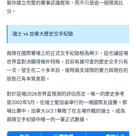
幫你建立完整的賽事認識框架，而不只是追一個預測比
分。
瑞士 vs 加拿大歷史交手紀錄
兩隊在國際賽場上的正式交手紀錄極為稀少，這也讓這場
世界盃對決顯得格外特殊。目前有據可查的歷史交手只有
一次，發生在二十多年前，彼時兩支球隊的實力與現在的
狀態已有本質差距。
對於這場2026世界盃預測的評估而言，唯一的歷史參考
是2002年5月，在瑞士聖加侖舉行的一場國際友誼賽。那
場比賽中，加拿大以3:1擊敗了在主場作戰的瑞士，成為
兩隊交手紀錄中唯一的一筆正式數據。