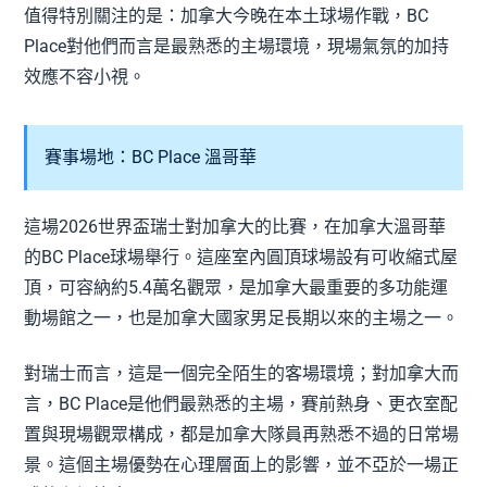
值得特別關注的是：加拿大今晚在本土球場作戰，BC
Place對他們而言是最熟悉的主場環境，現場氣氛的加持
效應不容小視。
賽事場地：BC Place 溫哥華
這場2026世界盃瑞士對加拿大的比賽，在加拿大溫哥華
的BC Place球場舉行。這座室內圓頂球場設有可收縮式屋
頂，可容納約5.4萬名觀眾，是加拿大最重要的多功能運
動場館之一，也是加拿大國家男足長期以來的主場之一。
對瑞士而言，這是一個完全陌生的客場環境；對加拿大而
言，BC Place是他們最熟悉的主場，賽前熱身、更衣室配
置與現場觀眾構成，都是加拿大隊員再熟悉不過的日常場
景。這個主場優勢在心理層面上的影響，並不亞於一場正