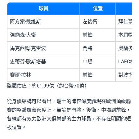
球員
位置
阿方索·戴維斯
左後衛
拜仁慕尼
強納森·大衛
前鋒
本屆帽子
馬克西姆·克雷波
門將
奧蘭多城
史蒂芬·歐斯塔基
中場
LAFC核
賽爾·拉林
前鋒
對波斯尼
整體估值：約€1.99億（約台幣70億）
從身價結構可以看出，瑞士的陣容深度體現在歐洲頂級聯
賽的整體覆蓋密度上，無論是門將、後衛、中場到前鋒，
各線都有效力歐洲大俱樂部的主力球員，不存在明顯的短
板位置。