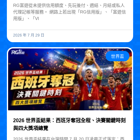
RG富遊從未提供信用額度、先玩後付、週結、月結或私人
代理記帳等服務。 網路上若出現「RG信用版」、「富遊信
用版」、「VI
2026 年 7 月 29 日
世界盃
2026 世界盃結果：西班牙奪冠全程、決賽關鍵時刻
與四大獎項總覽
2026 世界盃結果在台灣時間 7 月 20 日凌晨正式落定：西