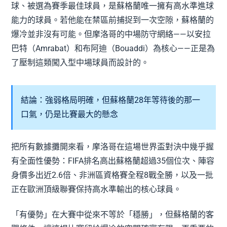
球、被選為賽季最佳球員，是蘇格蘭唯一擁有高水準進球
能力的球員。若他能在禁區前捕捉到一次空隙，蘇格蘭的
爆冷並非沒有可能。但摩洛哥的中場防守網絡——以安拉
巴特（Amrabat）和布阿迪（Bouaddi）為核心——正是為
了壓制這類闖入型中場球員而設計的。
結論：強弱格局明確，但蘇格蘭28年等待後的那一
口氣，仍是比賽最大的懸念
把所有數據攤開來看，摩洛哥在這場世界盃對決中幾乎握
有全面性優勢：FIFA排名高出蘇格蘭超過35個位次、陣容
身價多出近2.6倍、非洲區資格賽全程8戰全勝，以及一批
正在歐洲頂級聯賽保持高水準輸出的核心球員。
「有優勢」在大賽中從來不等於「穩勝」，但蘇格蘭的客