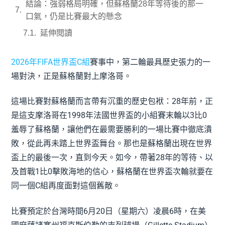
結論：強弱格局明確，但蘇格蘭28年等待後的那一
口氣，仍是比賽最大的懸念
延伸閱讀
2026年FIFA世界盃C組
賽事中，第二輪最具歷史張力的一
場對決，正是蘇格蘭對上摩洛哥。
這場比賽對蘇格蘭而言帶有沉重的歷史包袱：28年前，正
是這支摩洛哥在1998年法國世界盃的小組賽末輪以3比0
羞辱了蘇格蘭，讓他們在最需要勝利的一場比賽中徹底潰
敗，從此再未踏上世界盃舞台。那也是蘇格蘭出現在世界
盃上的最後一次，直到今天。如今，帶著28年的等待、以
及首戰1比0擊敗海地的信心，蘇格蘭在世界盃次輪就要在
同一個C組再度面對這個舊敵。
比賽預定於台灣時間6月20日（星期六）凌晨6時，在美