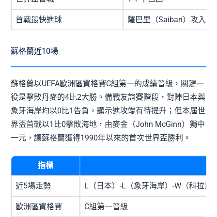
首戰最快進球
薩巴里（Saibari）攻入
蘇格蘭近10場
蘇格蘭以UEFA歐洲區資格賽C組第一的成績晉級，關鍵一
役是擊敗丹麥的4比2大勝。備戰友誼賽階段，對陣日本與
象牙海岸均以0比1告負，顯示進攻端有待提升；但本屆世
界盃首戰以1比0擊敗海地，由麥金（John McGinn）獨中
一元，讓蘇格蘭獲得1990年以來的首次世界盃勝利。
指標
近5場走勢
L（日本）-L（象牙海岸）-W（科拉索
歐洲區資格賽
C組第一晉級