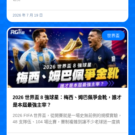
2026 年 7 月 19 日
世界盃
2026 世界盃 8 強球星：梅西、姆巴佩爭金靴，誰才
是本屆最強主宰？
2026 FIFA 世界盃，從開賽就是一場史無前例的規模實驗，
48 支隊伍、104 場比賽，賽制複雜到讓不少老球迷一度搞