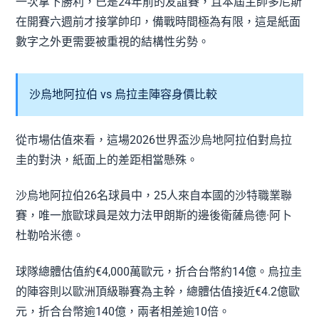
一次拿下勝利，已是24年前的友誼賽，且本屆主帥多尼斯
在開賽六週前才接掌帥印，備戰時間極為有限，這是紙面
數字之外更需要被重視的結構性劣勢。
沙烏地阿拉伯 vs 烏拉圭陣容身價比較
從市場估值來看，這場2026世界盃沙烏地阿拉伯對烏拉
圭的對決，紙面上的差距相當懸殊。
沙烏地阿拉伯26名球員中，25人來自本國的沙特職業聯
賽，唯一旅歐球員是效力法甲朗斯的邊後衛薩烏德·阿卜
杜勒哈米德。
球隊總體估值約€4,000萬歐元，折合台幣約14億。烏拉圭
的陣容則以歐洲頂級聯賽為主幹，總體估值接近€4.2億歐
元，折合台幣逾140億，兩者相差逾10倍。