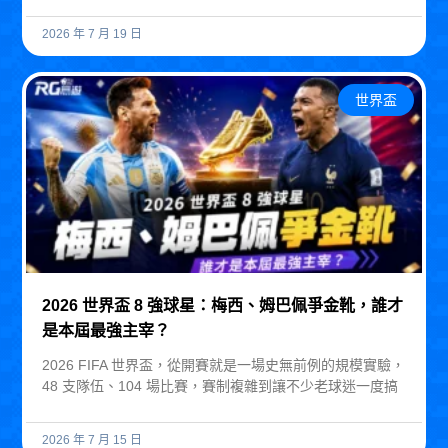
2026 年 7 月 19 日
世界盃
2026 世界盃 8 強球星：梅西、姆巴佩爭金靴，誰才
是本屆最強主宰？
2026 FIFA 世界盃，從開賽就是一場史無前例的規模實驗，
48 支隊伍、104 場比賽，賽制複雜到讓不少老球迷一度搞
2026 年 7 月 15 日