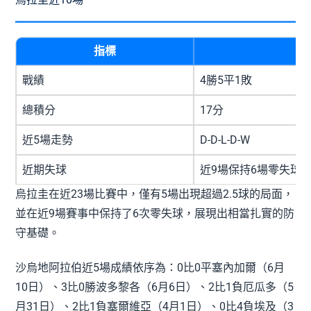
指標
戰績
4勝5平1敗
總積分
17分
近5場走勢
D-D-L-D-W
近期失球
近9場保持6場零失球
烏拉圭在近23場比賽中，僅有5場出現超過2.5球的局面，
並在近9場賽事中保持了6次零失球，展現出相當扎實的防
守基礎。
沙烏地阿拉伯近5場成績依序為：0比0平塞內加爾（6月
10日）、3比0勝波多黎各（6月6日）、2比1負厄瓜多（5
月31日）、2比1負塞爾維亞（4月1日）、0比4負埃及（3