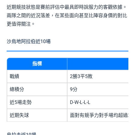
近期競技狀態是賽前評估中最具即時說服力的客觀依據。
兩隊之間的近況落差，在某些面向甚至比陣容身價的對比
更值得關注。
沙烏地阿拉伯近10場
指標
戰績
2勝3平5敗
總積分
9分
近5場走勢
D-W-L-L-L
近期失球
面對有競爭力對手場均超過2
烏拉圭近10場