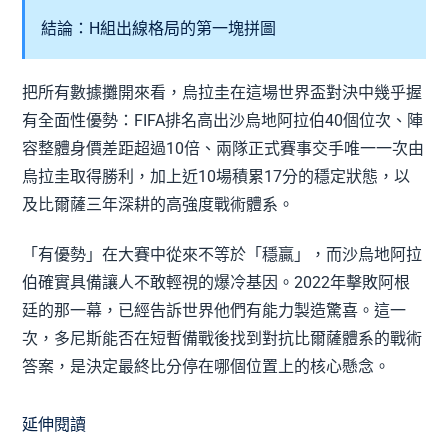
結論：H組出線格局的第一塊拼圖
把所有數據攤開來看，烏拉圭在這場世界盃對決中幾乎握
有全面性優勢：FIFA排名高出沙烏地阿拉伯40個位次、陣
容整體身價差距超過10倍、兩隊正式賽事交手唯一一次由
烏拉圭取得勝利，加上近10場積累17分的穩定狀態，以
及比爾薩三年深耕的高強度戰術體系。
「有優勢」在大賽中從來不等於「穩贏」，而沙烏地阿拉
伯確實具備讓人不敢輕視的爆冷基因。2022年擊敗阿根
廷的那一幕，已經告訴世界他們有能力製造驚喜。這一
次，多尼斯能否在短暫備戰後找到對抗比爾薩體系的戰術
答案，是決定最終比分停在哪個位置上的核心懸念。
延伸閱讀