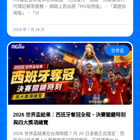
代理記帳等服務。 網路上若出現「RG信用版」、「富遊信
用版」、「VI
2026 年 7 月 29 日
世界盃
2026 世界盃結果：西班牙奪冠全程、決賽關鍵時刻
與四大獎項總覽
2026 世界盃結果在台灣時間 7 月 20 日凌晨正式落定：西