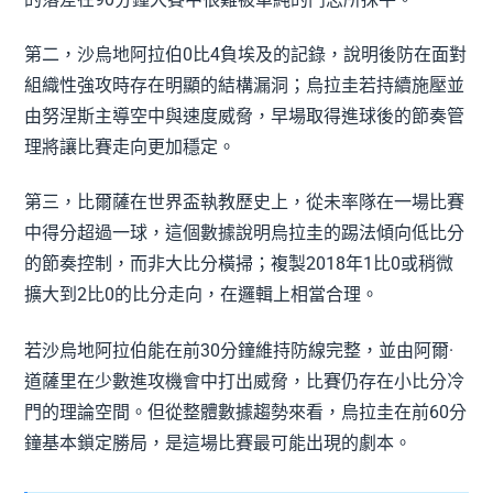
第二，沙烏地阿拉伯0比4負埃及的記錄，說明後防在面對
組織性強攻時存在明顯的結構漏洞；烏拉圭若持續施壓並
由努涅斯主導空中與速度威脅，早場取得進球後的節奏管
理將讓比賽走向更加穩定。
第三，比爾薩在世界盃執教歷史上，從未率隊在一場比賽
中得分超過一球，這個數據說明烏拉圭的踢法傾向低比分
的節奏控制，而非大比分橫掃；複製2018年1比0或稍微
擴大到2比0的比分走向，在邏輯上相當合理。
若沙烏地阿拉伯能在前30分鐘維持防線完整，並由阿爾·
道薩里在少數進攻機會中打出威脅，比賽仍存在小比分冷
門的理論空間。但從整體數據趨勢來看，烏拉圭在前60分
鐘基本鎖定勝局，是這場比賽最可能出現的劇本。