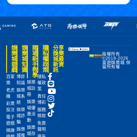
娛
娛
賭
隱
分享
樂
樂
場
私
娛樂
版權所有
©2018-2026
城
城
新
權
城最
富遊娛樂城 保
遊
知
手
政
新資
留所有權
戲
識
教
策
訊
學
百家
博弈
隱私
娛樂
樂
知識
權政
城註
策
老虎
娛樂
冊
機
城系
責任
娛樂
統
博彩
彩票
城優
投注
娛樂
服務
惠活
城詐
條款
電子
動
騙
遊戲
免責
娛樂
娛樂
聲明
棋牌
城存
城推
遊戲
廣告