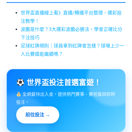
世界盃直播線上看》直播/轉播平台整理、運彩投
注教學！
波膽是什麼？3大運彩波膽必勝法，學會正確比分
下注技巧
足球紅牌規則｜球員拿到紅牌會怎樣？球場上少一
人比賽還能繼續嗎？
世界盃投注首選富遊！
全網最快出入金，提供熱門賽事、賽前盤與即時
投注。
前往投注 →