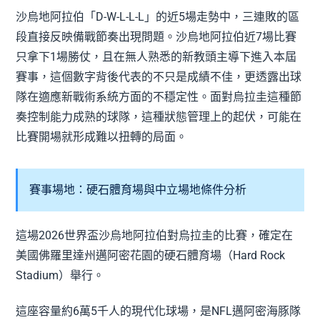
沙烏地阿拉伯「D-W-L-L-L」的近5場走勢中，三連敗的區
段直接反映備戰節奏出現問題。沙烏地阿拉伯近7場比賽
只拿下1場勝仗，且在無人熟悉的新教頭主導下進入本屆
賽事，這個數字背後代表的不只是成績不佳，更透露出球
隊在適應新戰術系統方面的不穩定性。面對烏拉圭這種節
奏控制能力成熟的球隊，這種狀態管理上的起伏，可能在
比賽開場就形成難以扭轉的局面。
賽事場地：硬石體育場與中立場地條件分析
這場2026世界盃沙烏地阿拉伯對烏拉圭的比賽，確定在
美國佛羅里達州邁阿密花園的硬石體育場（Hard Rock
Stadium）舉行。
這座容量約6萬5千人的現代化球場，是NFL邁阿密海豚隊