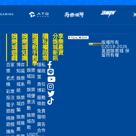
娛
娛
賭
隱
分享
樂
樂
場
私
娛樂
版權所有
©2018-2026
城
城
新
權
城最
富遊娛樂城 保
遊
知
手
政
新資
留所有權
戲
識
教
策
訊
學
百家
博弈
隱私
娛樂
樂
知識
權政
城註
策
老虎
娛樂
冊
機
城系
責任
娛樂
統
博彩
彩票
城優
投注
娛樂
服務
惠活
城詐
條款
電子
動
騙
遊戲
免責
娛樂
娛樂
聲明
棋牌
城存
城推
遊戲
廣告
款
薦
合作
捕魚
USDT