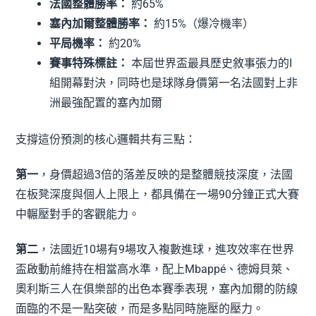
法國整體勝率：
約65%
塞內加爾整體勝率：
約15%（爆冷機率）
平局機率：
約20%
賽事特殊標註：
本屆世界盃最具歷史敘事張力的I
組開幕對決，同時也是球隊身價第一名法國對上非
洲最強配置的塞內加爾
支撐這份預測的核心邏輯共有三點：
第一
，身價超過3倍的落差反映的是整體競技深度，法國
在板凳深度與個人上限上，都具備在一場90分鐘正式大賽
中輾壓對手的客觀能力。
第二
，法國近10場有9場攻入複數進球，進攻效率在世界
盃啟動前維持在相當高水準，配上Mbappé、德姆貝萊、
奧利斯三人在俱樂部的出色本賽季表現，塞內加爾的防線
面臨的不是一點突破，而是多點同時施壓的壓力。