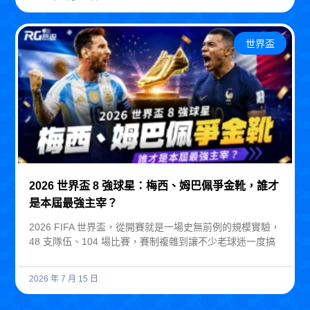
世界盃
2026 世界盃 8 強球星：梅西、姆巴佩爭金靴，誰才
是本屆最強主宰？
2026 FIFA 世界盃，從開賽就是一場史無前例的規模實驗，
48 支隊伍、104 場比賽，賽制複雜到讓不少老球迷一度搞
2026 年 7 月 15 日