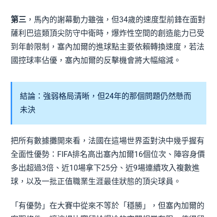
第三
，馬內的謝幕動力雖強，但34歲的速度型前鋒在面對
薩利巴這類頂尖防守中衛時，爆炸性空間的創造能力已受
到年齡限制，塞內加爾的進球點主要依賴轉換速度，若法
國控球率佔優，塞內加爾的反擊機會將大幅縮減。
結論：強弱格局清晰，但24年的那個問題仍然懸而
未決
把所有數據攤開來看，法國在這場世界盃對決中幾乎握有
全面性優勢：FIFA排名高出塞內加爾16個位次、陣容身價
多出超過3倍、近10場拿下25分、近9場連續攻入複數進
球，以及一批正值職業生涯最佳狀態的頂尖球員。
「有優勢」在大賽中從來不等於「穩勝」，但塞內加爾的