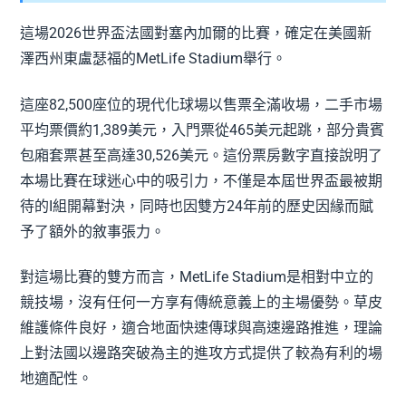
這場2026世界盃法國對塞內加爾的比賽，確定在美國新
澤西州東盧瑟福的MetLife Stadium舉行。
這座82,500座位的現代化球場以售票全滿收場，二手市場
平均票價約1,389美元，入門票從465美元起跳，部分貴賓
包廂套票甚至高達30,526美元。這份票房數字直接說明了
本場比賽在球迷心中的吸引力，不僅是本屆世界盃最被期
待的I組開幕對決，同時也因雙方24年前的歷史因緣而賦
予了額外的敘事張力。
對這場比賽的雙方而言，MetLife Stadium是相對中立的
競技場，沒有任何一方享有傳統意義上的主場優勢。草皮
維護條件良好，適合地面快速傳球與高速邊路推進，理論
上對法國以邊路突破為主的進攻方式提供了較為有利的場
地適配性。