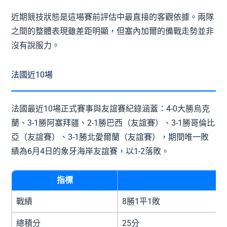
近期競技狀態是這場賽前評估中最直接的客觀依據。兩隊
之間的整體表現雖差距明顯，但塞內加爾的備戰走勢並非
沒有說服力。
法國近10場
法國最近10場正式賽事與友誼賽紀錄涵蓋：4-0大勝烏克
蘭、3-1勝阿塞拜疆、2-1勝巴西（友誼賽）、3-1勝哥倫比
亞（友誼賽）、3-1勝北愛爾蘭（友誼賽），期間唯一敗
績為6月4日的象牙海岸友誼賽，以1-2落敗。
指標
戰績
8勝1平1敗
總積分
25分