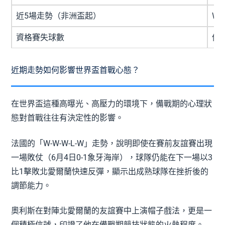
近5場走勢（非洲盃起）
W-
資格賽失球數
僅
近期走勢如何影響世界盃首戰心態？
在世界盃這種高曝光、高壓力的環境下，備戰期的心理狀
態對首戰往往有決定性的影響。
法國的「W-W-W-L-W」走勢，說明即使在賽前友誼賽出現
一場敗仗（6月4日0-1象牙海岸），球隊仍能在下一場以3
比1擊敗北愛爾蘭快速反彈，顯示出成熟球隊在挫折後的
調節能力。
奧利斯在對陣北愛爾蘭的友誼賽中上演帽子戲法，更是一
個積極信號，印證了他在備戰期競技狀態的火熱程度。