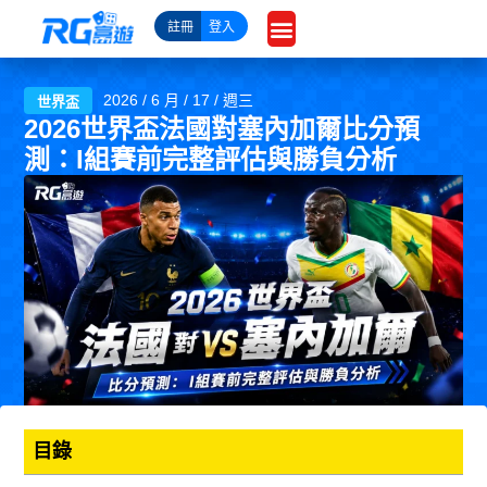
跳
註冊
登入
至
主
要
2026 / 6 月 / 17 / 週三
世界盃
內
2026世界盃法國對塞內加爾比分預
容
測：I組賽前完整評估與勝負分析
目錄