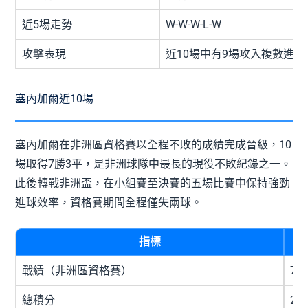
近5場走勢
W-W-W-L-W
攻擊表現
近10場中有9場攻入複數進球
塞內加爾近10場
塞內加爾在非洲區資格賽以全程不敗的成績完成晉級，10
場取得7勝3平，是非洲球隊中最長的現役不敗紀錄之一。
此後轉戰非洲盃，在小組賽至決賽的五場比賽中保持強勁
進球效率，資格賽期間全程僅失兩球。
指標
戰績（非洲區資格賽）
7勝
總積分
24