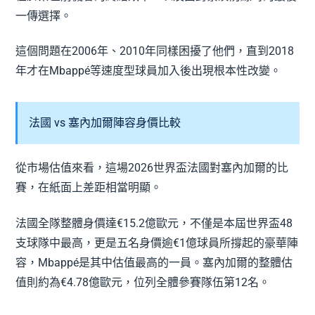
一傳選擇。
這個問題在2006年、2010年同樣困擾了他們，直到2018
年才在Mbappé等速度型球員加入後出現根本性改變。
法國 vs 塞內加爾陣容身價比較
從市場估值來看，這場2026世界盃法國對塞內加爾的比
賽，在紙面上差距相當明顯。
法國全隊整體身價達€15.2億歐元，不僅是本屆世界盃48
支球隊中最高，更是五名身價逾€1億球員所撐起的豪華陣
容，Mbappé是其中估值最高的一員。塞內加爾的整體估
值則約為€4.78億歐元，位列全體參賽隊伍第12名。