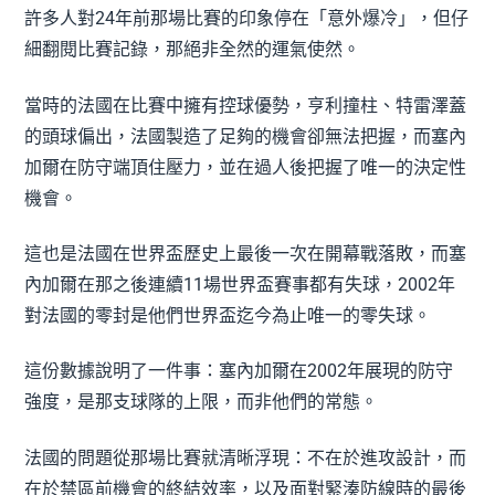
許多人對24年前那場比賽的印象停在「意外爆冷」，但仔
細翻閱比賽記錄，那絕非全然的運氣使然。
當時的法國在比賽中擁有控球優勢，亨利撞柱、特雷澤蓋
的頭球偏出，法國製造了足夠的機會卻無法把握，而塞內
加爾在防守端頂住壓力，並在過人後把握了唯一的決定性
機會。
這也是法國在世界盃歷史上最後一次在開幕戰落敗，而塞
內加爾在那之後連續11場世界盃賽事都有失球，2002年
對法國的零封是他們世界盃迄今為止唯一的零失球。
這份數據說明了一件事：塞內加爾在2002年展現的防守
強度，是那支球隊的上限，而非他們的常態。
法國的問題從那場比賽就清晰浮現：不在於進攻設計，而
在於禁區前機會的終結效率，以及面對緊湊防線時的最後