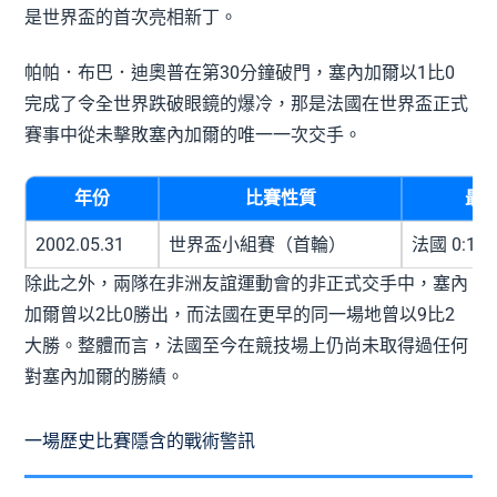
是世界盃的首次亮相新丁。
帕帕．布巴．迪奧普在第30分鐘破門，塞內加爾以1比0
完成了令全世界跌破眼鏡的爆冷，那是法國在世界盃正式
賽事中從未擊敗塞內加爾的唯一一次交手。
年份
比賽性質
最
2002.05.31
世界盃小組賽（首輪）
法國 0:1
除此之外，兩隊在非洲友誼運動會的非正式交手中，塞內
加爾曾以2比0勝出，而法國在更早的同一場地曾以9比2
大勝。整體而言，法國至今在競技場上仍尚未取得過任何
對塞內加爾的勝績。
一場歷史比賽隱含的戰術警訊