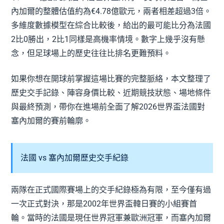
內加爾的整體估值約為€4.78億歐元，兩者相差超過3倍。
多維度數據模型在綜合比較後，給出的最可能比分為法國
2比0勝出，2比1同樣是高機率情境。數字上幾乎沒有懸
念，但足球場上的歷史往往比排名更難預料。
如果你想在開球前掌握這場比賽的完整脈絡，本文整理了
歷史交手記錄、陣容身價比較、近期競技狀態、場地條件
與最終預測，帶你在進場前全面了解2026世界盃法國對
塞內加爾的賽前輪廓。
法國 vs 塞內加爾歷史交手紀錄
兩隊在正式國際賽場上的交手紀錄極為有限，至今僅有過
一次正式對決，那是2002年世界盃韓日賽的小組賽首
輪。當時的法國是現任世界冠軍兼歐洲冠軍，而塞內加爾