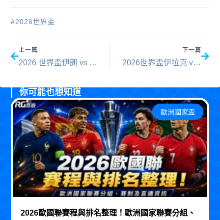
#
2026世界盃
上一頁
下一
上一篇
下一篇
2026 世界盃伊朗 vs 紐西蘭比分預測：賽前完整評估與勝負分析
2026世界盃伊拉克 vs 挪威比分預測：哈蘭德首秀對決巴比倫雄獅
你可能也想知道
歐洲國家盃
2026歐國聯賽程與排名整理！歐洲國家聯賽分組、