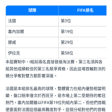
球隊
FIFA排名
法國
第3位
塞內加爾
第19位
挪威
第29位
伊拉克
第58位
本屆賽制中，I組前兩名直接晉級淘汰賽，第三名須與各
組其他成績較佳的第三名競爭資格，因此這場首輪對決的
積分爭奪對雙方都影響深遠。
法國是本組排名最高的球隊，整體實力在組內優勢相當明
顯，盤口賠率僅次於西班牙，是市場上第二受期待的奪冠
熱門。塞內加爾雖以FIFA第19位列組內第二，但他們首戰
便要面對法國這個最高難度對手，這個分組對他們的首戰