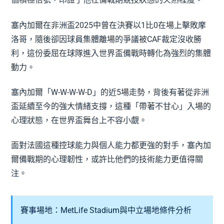
塞內加爾在非洲盃2025中曾在決賽以1比0在場上擊敗摩
洛哥，隨後卻因球員集體離場的爭議被CAF裁定沒收勝
利，這份委屈在球隊進入世界盃備戰時轉化為強烈的集體
動力。
塞內加爾「W-W-W-W-D」的近5場走勢，背後有著從非洲
盃延續至今的強大情緒支撐，這種「帶著不甘心」入場的
心理狀態，在世界盃舞台上不容小覷。
面對法國這種控球能力與個人能力都更強的對手，塞內加
爾備戰期的心理韌性，或許比他們的技術能力更值得關
注。
賽事場地：MetLife Stadium與中立場地條件分析