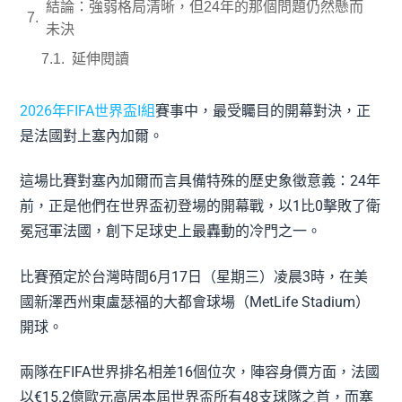
結論：強弱格局清晰，但24年的那個問題仍然懸而
未決
延伸閱讀
2026年FIFA世界盃I組
賽事中，最受矚目的開幕對決，正
是法國對上塞內加爾。
這場比賽對塞內加爾而言具備特殊的歷史象徵意義：24年
前，正是他們在世界盃初登場的開幕戰，以1比0擊敗了衛
冕冠軍法國，創下足球史上最轟動的冷門之一。
比賽預定於台灣時間6月17日（星期三）凌晨3時，在美
國新澤西州東盧瑟福的大都會球場（MetLife Stadium）
開球。
兩隊在FIFA世界排名相差16個位次，陣容身價方面，法國
以€15.2億歐元高居本屆世界盃所有48支球隊之首，而塞