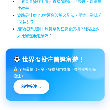
世界盃直播線上看》直播/轉播平台整理、運彩投
注教學！
波膽是什麼？3大運彩波膽必勝法，學會正確比分
下注技巧
足球紅牌規則｜球員拿到紅牌會怎樣？球場上少一
人比賽還能繼續嗎？
世界盃投注首選富遊！
全網最快出入金，提供熱門賽事、賽前盤與即時
投注。
前往投注 →