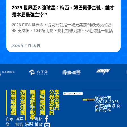
2026 世界盃 8 強球星：梅西、姆巴佩爭金靴，誰才
是本屆最強主宰？
2026 FIFA 世界盃，從開賽就是一場史無前例的規模實驗，
48 支隊伍、104 場比賽，賽制複雜到讓不少老球迷一度搞
2026 年 7 月 15 日
娛
娛
賭
隱
分享
樂
樂
場
私
娛樂
版權所有
©2018-2026
城
城
新
權
城最
富遊娛樂城 保
遊
知
手
政
新資
留所有權
戲
識
教
策
訊
學
百家
博弈
隱私
娛樂
樂
知識
權政