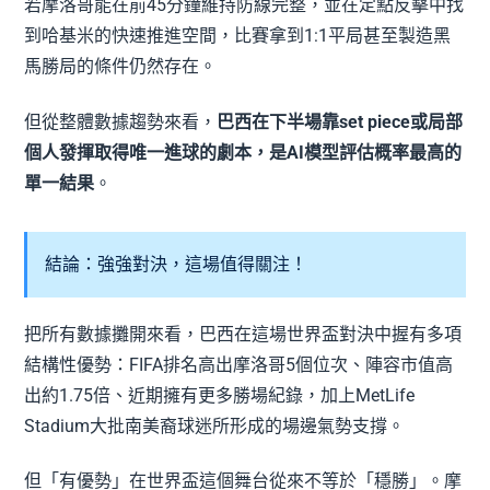
若摩洛哥能在前45分鐘維持防線完整，並在定點反擊中找
到哈基米的快速推進空間，比賽拿到1:1平局甚至製造黑
馬勝局的條件仍然存在。
但從整體數據趨勢來看，
巴西在下半場靠set piece或局部
個人發揮取得唯一進球的劇本，是AI模型評估概率最高的
單一結果
。
結論：強強對決，這場值得關注！
把所有數據攤開來看，巴西在這場世界盃對決中握有多項
結構性優勢：FIFA排名高出摩洛哥5個位次、陣容市值高
出約1.75倍、近期擁有更多勝場紀錄，加上MetLife
Stadium大批南美裔球迷所形成的場邊氣勢支撐。
但「有優勢」在世界盃這個舞台從來不等於「穩勝」。摩