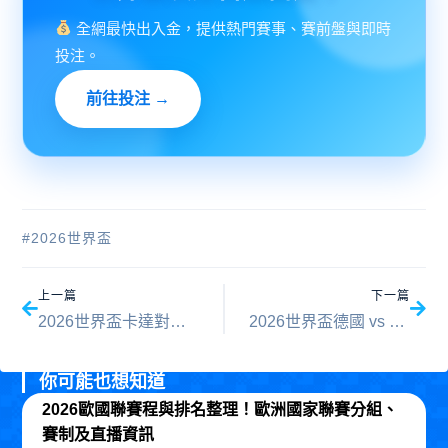
全網最快出入金，提供熱門賽事、賽前盤與即時
投注。
前往投注 →
#
2026世界盃
上一頁
下一
上一篇
下一篇
2026世界盃卡達對瑞士預測：B組賽前完整評估與勝負分析
2026世界盃德國 vs 庫拉索比分預測：勝負關鍵與比分數據分析
你可能也想知道
2026歐國聯賽程與排名整理！歐洲國家聯賽分組、
賽制及直播資訊