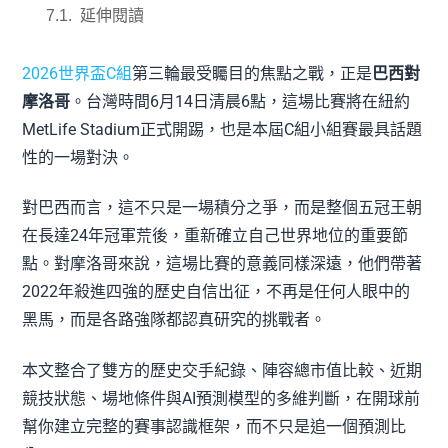
延伸閱讀
2026世界盃C組
第三輪最受矚目的焦點之戰，正是
巴西對
摩洛哥
。台灣時間6月14日清晨6點，這場比賽將在紐約
MetLife Stadium正式開踢，也是本屆C組小組賽最具話題
性的一場對決。
對巴西而言，這不只是一場積分之爭，而是整個五冠王朝
在長達24年冠軍荒後，重新確立自己世界地位的重要節
點。對摩洛哥來說，這場比賽的意義同樣深遠，他們帶著
2022年殺進四強的歷史自信出征，不再是任何人眼中的
黑馬，而是各路強隊都認真研究的挑戰者。
本文整合了雙方的歷史交手紀錄、陣容總市值比較、近期
競技狀態、場地條件與AI預測模型的多維判斷，在開球前
幫你建立完整的賽事認識框架，而不只是追一個預測比