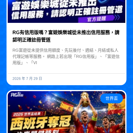
RG有信用版嗎？富遊娛樂城從未推出信用服務，請
認明正確註冊管道
RG富遊從未提供信用額度、先玩後付、週結、月結或私人
代理記帳等服務。 網路上若出現「RG信用版」、「富遊信
用版」、「VI
2026 年 7 月 29 日
世界盃