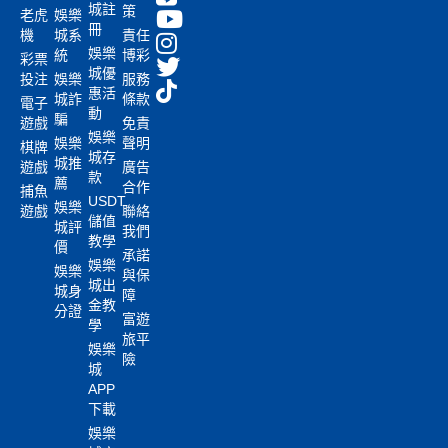
城註
策
老虎
娛樂
冊
機
城系
責任
娛樂
統
博彩
彩票
城優
投注
娛樂
服務
惠活
城詐
條款
電子
動
騙
遊戲
免責
娛樂
娛樂
聲明
棋牌
城存
城推
遊戲
廣告
款
薦
合作
捕魚
USDT
娛樂
遊戲
聯絡
儲值
城評
我們
教學
價
承諾
娛樂
娛樂
與保
城出
城身
障
金教
分證
富遊
學
旅平
娛樂
險
城
APP
下載
娛樂