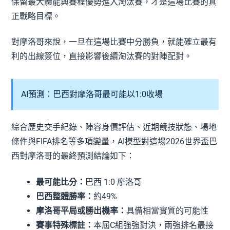
保留最大體能與賽程優勢進入淘汰賽，才是這場比賽的真
正戰略目標。
對摩洛哥來說，一旦在這場比賽中分勝負，就能確立最有
利的出線簽位，直接影響後續淘汰賽的對陣配對。
AI預測：巴西對摩洛哥最可能以1:0收場
綜合歷史交手紀錄、陣容身價評估、近期競技狀態、場地
條件與FIFA排名等多項變量，AI模型對這場2026世界盃巴
西對摩洛哥的最終預測結論如下：
最可能比分：
巴西 1:0 摩洛哥
巴西整體勝率：
約49%
摩洛哥平局或勝出機率：
具備相當實質的可能性
賽事特殊標註：
本屆C組強強對決，兩強排名最接