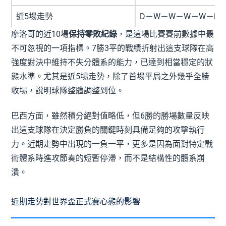
近5場走勢
D－W－W－W－W－D
摩洛哥的近10場
保持零敗紀錄
，是這場比賽賽前數據中最
不可忽視的一項指標。7勝3平的戰績折射出這支球隊在高
強度對決中維持不失分體系的能力，已達到相當穩定的狀
態水準。尤其是近5場走勢，除了首場平局之外幾乎全勝
收場，說明球隊整體調整到位。
巴西方面，雖然積分絕對值略低，但6勝的勝場數量反映
出這支球隊在決定勝負的關鍵時刻具備足夠的攻擊執行
力。近期走勢中出現的一負一平，更多是因為面對特定戰
術體系時進攻節奏的短暫停滯，而不是結構性的體系崩
潰。
近期走勢對世界盃正式賽心態的影響