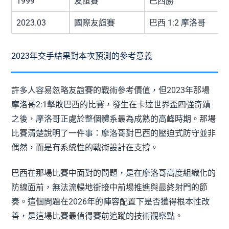
1999
友誼賽
巴西勝
2023.03
國際友誼賽
巴西 1:2 摩洛哥
2023年交手結果對本次預測的參考意義
許多人容易忽略友誼賽的戰術參考價值，但2023年那場
摩洛哥2:1擊敗巴西的比賽，發生在卡達世界盃四強奇蹟
之後，摩洛哥正處於整個體系最為成熟的高峰時期。那場
比賽清楚說明了一件事：摩洛哥對巴西的壓迫式防守並非
偶然，而是有系統性的戰術設計在支撐。
巴西在那場比賽中面對的問題，是在摩洛哥高度組織化的
防線面前，無法流暢地銜接中前場推進與最終射門的節
奏。這個問題在2026年的陣容配置下是否獲得根本性改
善，是這場比賽最值得賽前追蹤的技術觀察點。