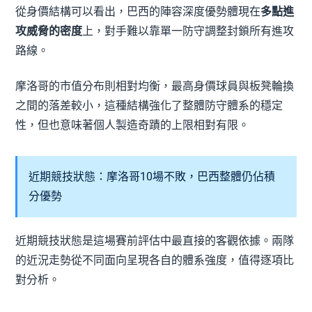
從身價結構可以看出，巴西的陣容深度優勢體現在
多點進
攻威脅的密度
上，對手難以靠單一防守調整封鎖所有進攻
路線。
摩洛哥的市值分布則相對均衡，最高身價球員與板凳輪換
之間的落差較小，這種結構強化了整體防守體系的穩定
性，但也意味著個人製造奇蹟的上限相對有限。
近期競技狀態：摩洛哥10場不敗，巴西整體仍佔積
分優勢
近期競技狀態是這場賽前評估中最直接的客觀依據。兩隊
的近況走勢從不同面向呈現各自的體系強度，值得逐項比
對分析。