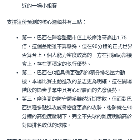
近的一場小組賽
支撐這份預測的核心邏輯共有三點：
第一，巴西在陣容整體市值上較摩洛哥高出1.75
倍，這個差距雖不算懸殊，但在90分鐘的正式世界
盃舞台上，個人能力密度較高的一方在把握局部機
會上，存在更穩定的執行優勢。
第二，巴西在C組具備更強烈的積分排名壓力動
機，本場比賽主動進攻的意志更為明確，這在開場
階段的節奏爭奪中具有心理層面的先發優勢。
第三，摩洛哥的防守體系雖然近期零敗，但面對巴
西這種多點進攻威脅密度更高的攻勢，後防線在90
分鐘的高強度壓制下，完全不失球的難度明顯高於
對陣排名較低的球隊。