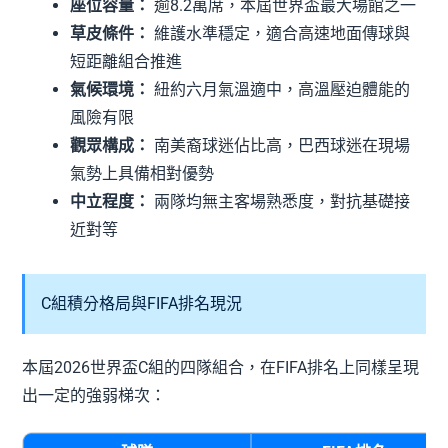
座位容量：
逾8.2萬席，本屆世界盃最大場館之一
草皮條件：
維護水準穩定，適合高速地面傳球與
短距離組合推進
氣候環境：
紐約六月氣溫適中，高溫壓迫體能的
風險有限
觀眾構成：
南美裔球迷佔比高，巴西球迷在現場
氣勢上具備相對優勢
中立程度：
兩隊均無主客場熟悉度，對抗基礎接
近對等
C組積分格局與FIFA排名現況
本屆2026世界盃C組的四隊組合，在FIFA排名上同樣呈現
出一定的強弱梯次：