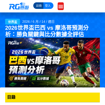
跳
註冊
登入
至
主
要
2026 / 6 月 / 14 / 週日
世界盃
內
2026世界盃巴西 vs 摩洛哥預測分
容
析：勝負關鍵與比分數據全評估
目錄