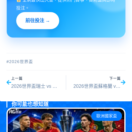
全網最快出入金，提供熱門賽事、賽前盤與即時
投注。
前往投注 →
#
2026世界盃
上一頁
下一
上一篇
下一篇
2026世界盃瑞士 vs 加拿大預測分析：勝負關鍵與比分數據全評估
2026世界盃蘇格蘭 vs 巴西預測分析：勝負關鍵與比分數據全評估
你可能也想知道
歐洲國家盃