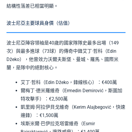
結構性落差已相當明顯。
波士尼亞主要球員身價（估值）
波士尼亞陣容領袖是40歲的國家隊隊史最多出場（149
次）與最多進球（73球）的傳奇中鋒艾丁·哲科（Edin
Džeko），他曾效力沃爾夫斯堡、曼城、羅馬、國際米
蘭，是隊中的絕對核心。
艾丁·哲科（Edin Džeko，鋒線核心）：€400萬
爾梅丁·德米羅維奇（Ermedin Demirović，斯圖加
特攻擊手）：€2,500萬
凱里姆·阿拉伊貝戈維奇（Kerim Alajbegović，快速
邊鋒）：€1,500萬
埃斯米爾·巴伊拉克塔雷維奇（Esmir
Bajraktarević，邊路威脅）：€1,400萬