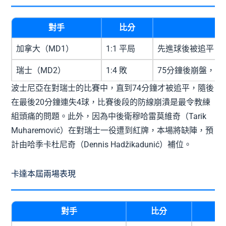
對手
比分
加拿大（MD1）
1:1 平局
先進球後被追平
瑞士（MD2）
1:4 敗
75分鐘後崩盤，
波士尼亞在對瑞士的比賽中，直到74分鐘才被追平，隨後
在最後20分鐘連失4球，比賽後段的防線崩潰是最令教練
組頭痛的問題。此外，因為中後衛穆哈雷莫維奇（Tarik
Muharemović）在對瑞士一役遭到紅牌，本場將缺陣，預
計由哈季卡杜尼奇（Dennis Hadžikadunić）補位。
卡達本屆兩場表現
對手
比分