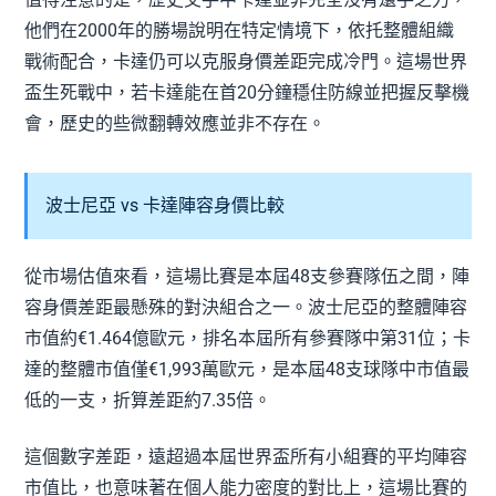
他們在2000年的勝場說明在特定情境下，依托整體組織
戰術配合，卡達仍可以克服身價差距完成冷門。這場世界
盃生死戰中，若卡達能在首20分鐘穩住防線並把握反擊機
會，歷史的些微翻轉效應並非不存在。
波士尼亞 vs 卡達陣容身價比較
從市場估值來看，這場比賽是本屆48支參賽隊伍之間，陣
容身價差距最懸殊的對決組合之一。波士尼亞的整體陣容
市值約€1.464億歐元，排名本屆所有參賽隊中第31位；卡
達的整體市值僅€1,993萬歐元，是本屆48支球隊中市值最
低的一支，折算差距約7.35倍。
這個數字差距，遠超過本屆世界盃所有小組賽的平均陣容
市值比，也意味著在個人能力密度的對比上，這場比賽的