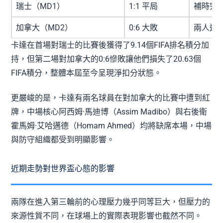
瑞士（MD1）
1:1 平局
補時完
加拿大（MD2）
0:6 大敗
兩人遭
卡達在首場對瑞士的比賽後獲得了9.14個FIFA排名積分加
持，但第二場對加拿大的0:6慘敗讓他們損失了20.63個
FIFA積分，整體本屆至今呈現淨扣分狀態。
更嚴峻的是，卡達有兩名球員在對加拿大的比賽中遭到紅
牌，中場核心阿西姆·馬迪博（Assim Madibo）與右後衛
霍馬姆·艾哈邁德（Homam Ahmed）均將缺席本場，中場
與防守組織都受到明顯影響。
近期走勢對世界盃心態的影響
兩隊在進入第三輪前的心理壓力幾乎同等巨大，但壓力的
來源性質不同，在球場上的實際表現影響也截然不同。