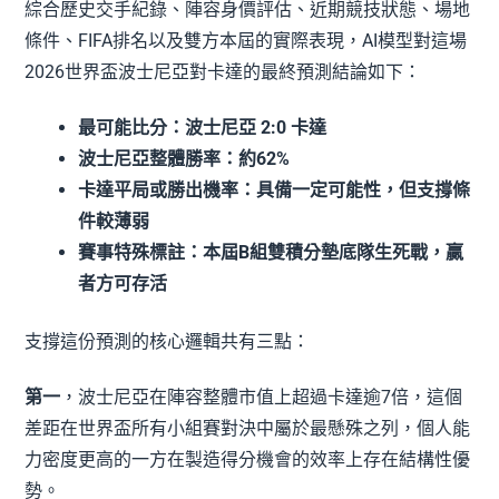
綜合歷史交手紀錄、陣容身價評估、近期競技狀態、場地
條件、FIFA排名以及雙方本屆的實際表現，AI模型對這場
2026世界盃波士尼亞對卡達的最終預測結論如下：
最可能比分：波士尼亞 2:0 卡達
波士尼亞整體勝率：約62%
卡達平局或勝出機率：具備一定可能性，但支撐條
件較薄弱
賽事特殊標註：本屆B組雙積分墊底隊生死戰，贏
者方可存活
支撐這份預測的核心邏輯共有三點：
第一
，波士尼亞在陣容整體市值上超過卡達逾7倍，這個
差距在世界盃所有小組賽對決中屬於最懸殊之列，個人能
力密度更高的一方在製造得分機會的效率上存在結構性優
勢。