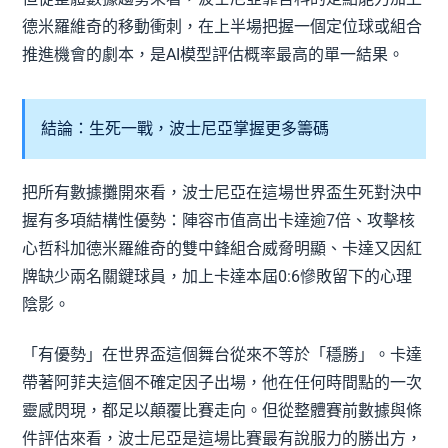
德米羅維奇的移動衝刺，在上半場把握一個定位球或組合
推進機會的劇本，是AI模型評估概率最高的單一結果。
結論：生死一戰，波士尼亞掌握更多籌碼
把所有數據攤開來看，波士尼亞在這場世界盃生死對決中
握有多項結構性優勢：陣容市值高出卡達逾7倍、攻擊核
心哲科加德米羅維奇的雙中鋒組合威脅明顯、卡達又因紅
牌缺少兩名關鍵球員，加上卡達本屆0:6慘敗留下的心理
陰影。
「有優勢」在世界盃這個舞台從來不等於「穩勝」。卡達
帶著阿菲夫這個不確定因子出場，他在任何時間點的一次
靈感閃現，都足以顛覆比賽走向。但從整體賽前數據與條
件評估來看，波士尼亞是這場比賽最有說服力的勝出方，