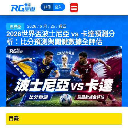
跳
註冊
登入
至
主
要
2026 / 6 月 / 25 / 週四
世界盃
內
2026世界盃波士尼亞 vs 卡達預測分
容
析：比分預測與關鍵數據全評估
目錄