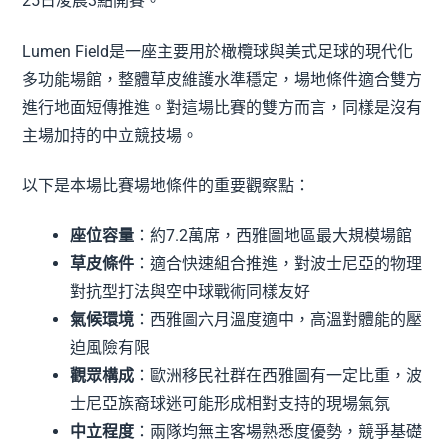
25日凌晨3點開賽。
Lumen Field是一座主要用於橄欖球與美式足球的現代化
多功能場館，整體草皮維護水準穩定，場地條件適合雙方
進行地面短傳推進。對這場比賽的雙方而言，同樣是沒有
主場加持的中立競技場。
以下是本場比賽場地條件的重要觀察點：
座位容量
：約7.2萬席，西雅圖地區最大規模場館
草皮條件
：適合快速組合推進，對波士尼亞的物理
對抗型打法與空中球戰術同樣友好
氣候環境
：西雅圖六月溫度適中，高溫對體能的壓
迫風險有限
觀眾構成
：歐洲移民社群在西雅圖有一定比重，波
士尼亞族裔球迷可能形成相對支持的現場氣氛
中立程度
：兩隊均無主客場熟悉度優勢，競爭基礎