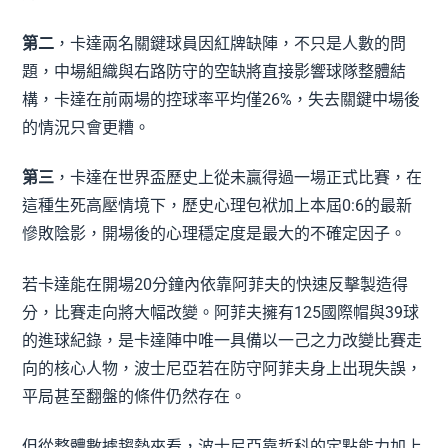
第二
，卡達兩名關鍵球員因紅牌缺陣，不只是人數的問
題，中場組織與右路防守的空缺將直接影響球隊整體結
構，卡達在前兩場的控球率平均僅26%，失去關鍵中場後
的情況只會更糟。
第三
，卡達在世界盃歷史上從未贏得過一場正式比賽，在
這種生死高壓情境下，歷史心理包袱加上本屆0:6的最新
慘敗陰影，開場後的心理穩定度是最大的不確定因子。
若卡達能在開場20分鐘內依靠阿菲夫的快速反擊製造得
分，比賽走向將大幅改變。阿菲夫擁有125國際帽與39球
的進球紀錄，是卡達陣中唯一具備以一己之力改變比賽走
向的核心人物，波士尼亞若在防守阿菲夫身上出現失誤，
平局甚至翻盤的條件仍然存在。
但從整體數據趨勢來看，波士尼亞靠哲科的定點能力加上