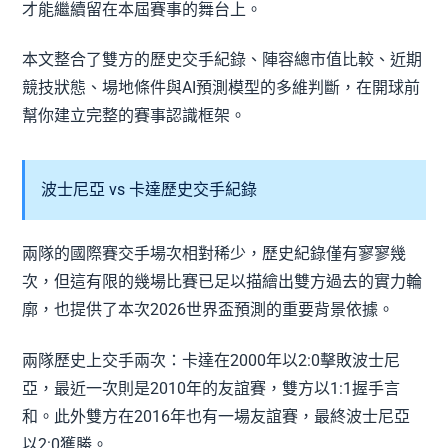
才能繼續留在本屆賽事的舞台上。
本文整合了雙方的歷史交手紀錄、陣容總市值比較、近期
競技狀態、場地條件與AI預測模型的多維判斷，在開球前
幫你建立完整的賽事認識框架。
波士尼亞 vs 卡達歷史交手紀錄
兩隊的國際賽交手場次相對稀少，歷史紀錄僅有寥寥幾
次，但這有限的幾場比賽已足以描繪出雙方過去的實力輪
廓，也提供了本次2026世界盃預測的重要背景依據。
兩隊歷史上交手兩次：卡達在2000年以2:0擊敗波士尼
亞，最近一次則是2010年的友誼賽，雙方以1:1握手言
和。此外雙方在2016年也有一場友誼賽，最終波士尼亞
以2:0獲勝。