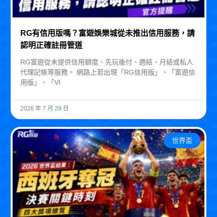
RG有信用版嗎？富遊娛樂城從未推出信用服務，請
認明正確註冊管道
RG富遊從未提供信用額度、先玩後付、週結、月結或私人
代理記帳等服務。 網路上若出現「RG信用版」、「富遊信
用版」、「VI
2026 年 7 月 29 日
世界盃