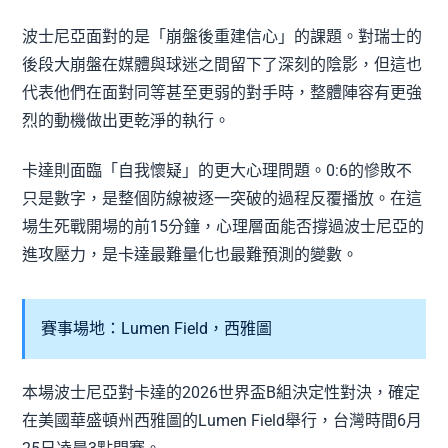
波士尼亞面對的是「崩盤後重建信心」的課題。對瑞士的
後段大崩盤在媒體與球迷之間留下了深刻的陰影，但這也
代表他們在面對同等甚至更弱的對手時，整體陣容有更強
烈的動機做出更乾淨的執行。
卡達則面臨「自我懷疑」的更大心理問題。0:6的慘敗不
只是數字，是整個防線被逐一突破的過程反覆播放。在這
場生死戰開場的前15分鐘，心理層面能否撐過波士尼亞的
進攻壓力，是卡達最難量化也最難預測的變數。
賽事場地：Lumen Field，西雅圖
本場波士尼亞對卡達的2026世界盃B組決定性對決，確定
在美國華盛頓州西雅圖的Lumen Field舉行，台灣時間6月