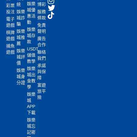
娛樂
統
博彩
彩票
城優
投注
娛樂
服務
惠活
城詐
條款
電子
動
騙
遊戲
免責
娛樂
娛樂
聲明
棋牌
城存
城推
遊戲
廣告
款
薦
合作
捕魚
USDT
娛樂
遊戲
聯絡
儲值
城評
我們
教學
價
承諾
娛樂
娛樂
與保
城出
城身
障
金教
分證
富遊
學
旅平
娛樂
險
城
APP
下載
娛樂
城忘
記密