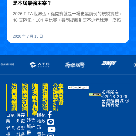
是本屆最強主宰？
2026 FIFA 世界盃，從開賽就是一場史無前例的規模實驗，
48 支隊伍、104 場比賽，賽制複雜到讓不少老球迷一度搞
2026 年 7 月 15 日
娛
娛
賭
隱
分享
樂
樂
場
私
娛樂
版權所有
©2018-2026
城
城
新
權
城最
富遊娛樂城 保
遊
知
手
政
新資
留所有權
戲
識
教
策
訊
學
百家
博弈
隱私
娛樂
樂
知識
權政
城註
策
老虎
娛樂
冊
機
城系
責任