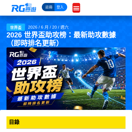
跳
註冊
登入
至
主
要
2026 / 6 月 / 20 / 週六
世界盃
內
2026 世界盃助攻榜：最新助攻數據
容
（即時排名更新）
目錄