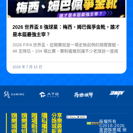
2026 世界盃 8 強球星：梅西、姆巴佩爭金靴，誰才
是本屆最強主宰？
2026 FIFA 世界盃，從開賽就是一場史無前例的規模實驗，
48 支隊伍、104 場比賽，賽制複雜到讓不少老球迷一度搞
2026 年 7 月 15 日
娛
娛
賭
隱
分享
樂
樂
場
私
娛樂
版權所有
©2018-2026
城
城
新
權
城最
富遊娛樂城 保
遊
知
手
政
新資