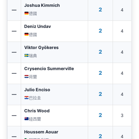
Joshua Kimmich
2
—
4
德國
Deniz Undav
2
—
4
德國
Viktor Gyökeres
2
—
4
瑞典
Crysencio Summerville
2
—
4
荷蘭
Julio Enciso
2
—
4
巴拉圭
Chris Wood
2
—
3
紐西蘭
Houssem Aouar
2
—
4