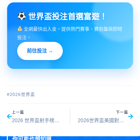
世界盃投注首選富遊！
全網最快出入金，提供熱門賽事、賽前盤與即時
投注。
前往投注 →
#
2026世界盃
上一頁
下一
上一篇
下一篇
2026 世界盃射手榜：金靴獎最新進球排名即時更新
2026世界盃美國對澳大利亞比分預測：D組賽前完整評估與勝負分析
你可能也想知道