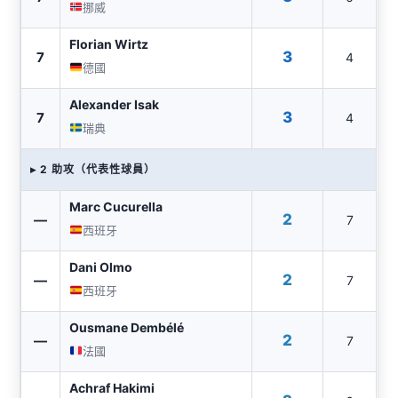
挪威
Florian Wirtz
3
7
4
德國
Alexander Isak
3
7
4
瑞典
▸ 2 助攻（代表性球員）
Marc Cucurella
2
—
7
西班牙
Dani Olmo
2
—
7
西班牙
Ousmane Dembélé
2
—
7
法國
Achraf Hakimi