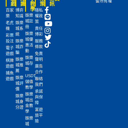
留所有權
戲
識
教
策
訊
學
百家
博弈
隱私
娛樂
樂
知識
權政
城註
策
老虎
娛樂
冊
機
城系
責任
娛樂
統
博彩
彩票
城優
投注
娛樂
服務
惠活
城詐
條款
電子
動
騙
遊戲
免責
娛樂
娛樂
聲明
棋牌
城存
城推
遊戲
廣告
款
薦
合作
捕魚
USDT
娛樂
遊戲
聯絡
儲值
城評
我們
教學
價
承諾
娛樂
娛樂
與保
城出
城身
障
金教
分證
富遊
學
旅平
娛樂
險
城