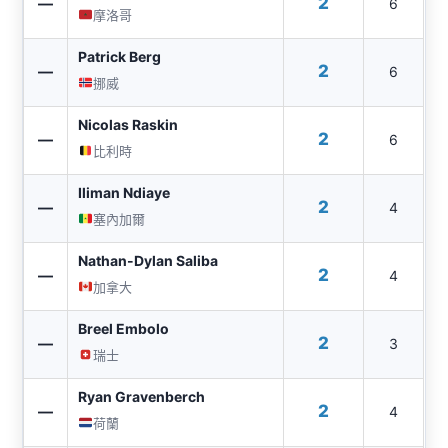
2
—
6
摩洛哥
Patrick Berg
2
—
6
挪威
Nicolas Raskin
2
—
6
比利時
Iliman Ndiaye
2
—
4
塞內加爾
Nathan-Dylan Saliba
2
—
4
加拿大
Breel Embolo
2
—
3
瑞士
Ryan Gravenberch
2
—
4
荷蘭