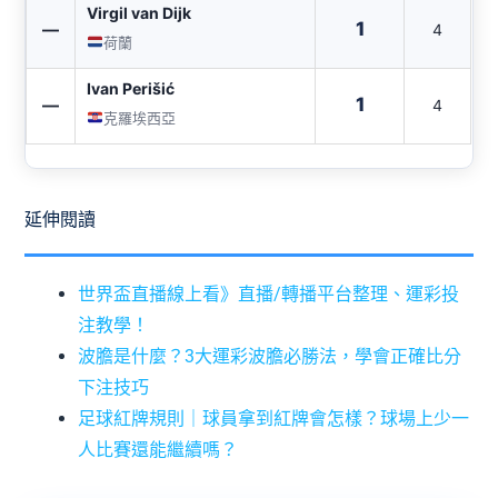
Virgil van Dijk
1
—
4
荷蘭
Ivan Perišić
1
—
4
克羅埃西亞
延伸閱讀
世界盃直播線上看》直播/轉播平台整理、運彩投
注教學！
波膽是什麼？3大運彩波膽必勝法，學會正確比分
下注技巧
足球紅牌規則｜球員拿到紅牌會怎樣？球場上少一
人比賽還能繼續嗎？