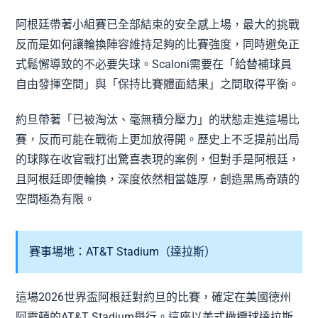
阿根廷帶著小組賽已全部結束的安全感上場，最大的挑戰
反而是如何讓輪換陣容維持足夠的比賽強度，同時避免正
式鬆懈導致的不必要失球。Scaloni需要在「給替補球員
自由發揮空間」與「保持比賽體面結果」之間取得平衡。
約旦帶著「已被淘汰、毫無積分壓力」的狀態走進這場比
賽，反而可能在戰術上更加放得開。歷史上不乏提前出局
的球隊在收官戰打出驚喜表現的案例，但對手是阿根廷，
且阿根廷即便輪換，深度依然相當雄厚，創造黑馬奇蹟的
空間極為有限。
賽事場地：AT&T Stadium（達拉斯）
這場2026世界盃阿根廷對約旦的比賽，確定在美國德州
阿靈頓的AT&T Stadium舉行。這座以美式橄欖球達拉斯