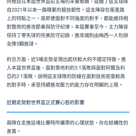
阿根廷在本屆世界盃前五場的未嘗敗績，延續了這支球隊
自2021年以來一路積累的競技韌性。這支陣容在衛冕路
上的特點之一，是即便面對不同強度的對手，都能維持相
對整齊的進攻節奏與防守紀律。本屆賽事至今，主力陣容
保持了零失球的完美防守記錄，進攻端則由梅西一人包辦
全隊5顆進球。
約旦方面，近5場走勢呈現出起伏較大的不穩定特徵。進
入本屆世界盃後，面對奧地利的3:1落敗與面對阿爾及利
亞的2:1落敗，說明這支球隊的防線在面對技術密度較高
的對手時，承受持續進攻壓力的能力存在明顯的上限。
近期走勢對世界盃正式賽心態的影響
兩隊在走進這場比賽時所攜帶的心理狀態，存在結構性的
差異。