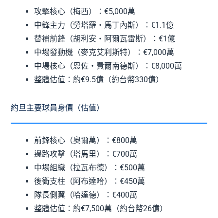
攻擊核心（梅西）：€5,000萬
中鋒主力（勞塔羅‧馬丁內斯）：€1.1億
替補前鋒（胡利安‧阿爾瓦雷斯）：€1億
中場發動機（麥克艾利斯特）：€7,000萬
中場核心（恩佐‧費爾南德斯）：€8,000萬
整體估值：約€9.5億（約台幣330億）
約旦主要球員身價（估值）
前鋒核心（奧爾萬）：€800萬
邊路攻擊（塔馬里）：€700萬
中場組織（拉瓦布德）：€500萬
後衛支柱（阿布達哈）：€450萬
隊長側翼（哈達德）：€400萬
整體估值：約€7,500萬（約台幣26億）