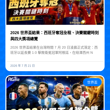
2026 世界盃結果：西班牙奪冠全程、決賽關鍵時刻
與四大獎項總覽
2026 世界盃結果在台灣時間 7 月 20 日凌晨正式落定：西
班牙以延長賽 1:0 擊敗衛冕冠軍阿根廷，在紐澤西州 N
2026 年 7 月 21 日
世界盃