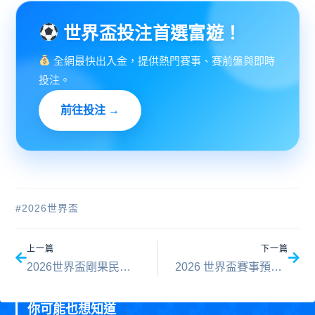
世界盃投注首選富遊！
全網最快出入金，提供熱門賽事、賽前盤與即時
投注。
前往投注 →
#
2026世界盃
上一頁
下一
上一篇
下一篇
2026世界盃剛果民主共和國 vs 烏茲別克預測分析：勝負關鍵與比分數據全評估
2026 世界盃賽事預測回顧：玩法與下注建議（持續更新）
你可能也想知道