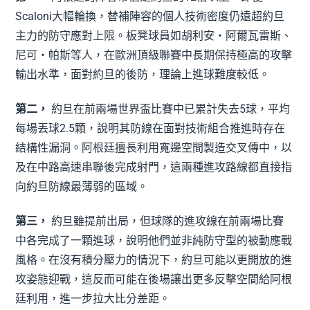
Scaloni大幅輪換，替補陣容的個人技術密度仍遠超約旦
主力的防守應對上限。板凳球員如胡利安‧阿爾瓦雷斯、
尼可‧帕斯等人，在歐洲頂級聯賽中長期保持極高的攻擊
輸出水準，面對約旦的後防，理論上進球難度較低。
第二，
約旦在前兩場世界盃比賽中已累計失去5球，平均
每場丟球2.5顆，說明其防線在面對技術組合推進時存在
結構性漏洞。阿根廷擅長利用寬邊空間製造交叉傳中，以
及在中路高速串聯後完成射門，這兩種進攻路線都直接指
向約旦防線最薄弱的區域。
第三，
約旦雖提前出局，但球隊的進攻線在前兩場比賽
中各完成了一顆進球，說明他們並非純防守型的被動應戰
風格。在沒有積分壓力的情況下，約旦可能以更開放的進
攻姿態迎戰，這反而可能在後場讓出更多反擊空間給阿根
廷利用，進一步拉大比分差距。