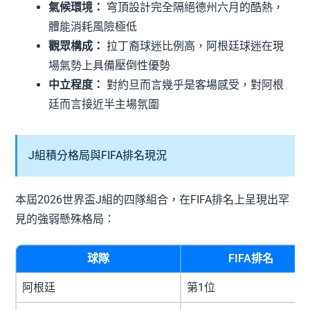
氣候環境：
穹頂設計完全隔絕德州六月的酷熱，
體能消耗風險極低
觀眾構成：
拉丁裔球迷比例高，阿根廷球迷在現
場氣勢上具備壓倒性優勢
中立程度：
對約旦而言幾乎是客場感受，對阿根
廷而言接近半主場氛圍
J組積分格局與FIFA排名現況
本屆2026世界盃J組的四隊組合，在FIFA排名上呈現出罕
見的強弱懸殊格局：
球隊
FIFA排名
阿根廷
第1位