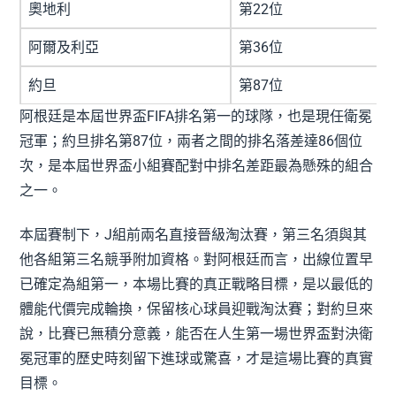
奧地利
第22位
阿爾及利亞
第36位
約旦
第87位
阿根廷是本屆世界盃FIFA排名第一的球隊，也是現任衛冕
冠軍；約旦排名第87位，兩者之間的排名落差達86個位
次，是本屆世界盃小組賽配對中排名差距最為懸殊的組合
之一。
本屆賽制下，J組前兩名直接晉級淘汰賽，第三名須與其
他各組第三名競爭附加資格。對阿根廷而言，出線位置早
已確定為組第一，本場比賽的真正戰略目標，是以最低的
體能代價完成輪換，保留核心球員迎戰淘汰賽；對約旦來
說，比賽已無積分意義，能否在人生第一場世界盃對決衛
冕冠軍的歷史時刻留下進球或驚喜，才是這場比賽的真實
目標。