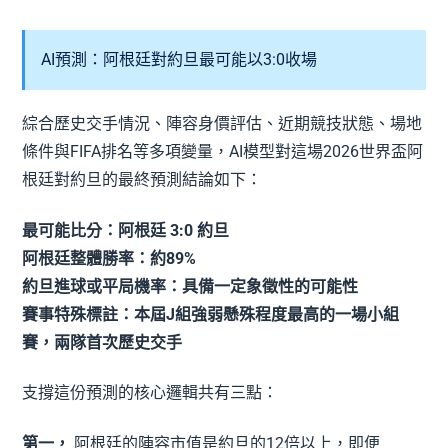
AI預測：阿根廷對約旦最可能以3:0收場
綜合歷史交手情況、陣容身價評估、近期競技狀態、場地
條件與FIFA排名等多項變量，AI模型對這場2026世界盃阿
根廷對約旦的最終預測結論如下：
最可能比分：阿根廷 3:0 約旦
阿根廷整體勝率：約89%
約旦進球或平局機率：具備一定象徵性的可能性
賽事特殊標註：本屆J組強弱懸殊程度最高的一場小組
賽，兩隊首次歷史交手
支撐這份預測的核心邏輯共有三點：
第一，
阿根廷的陣容市值是約旦的12倍以上，即便