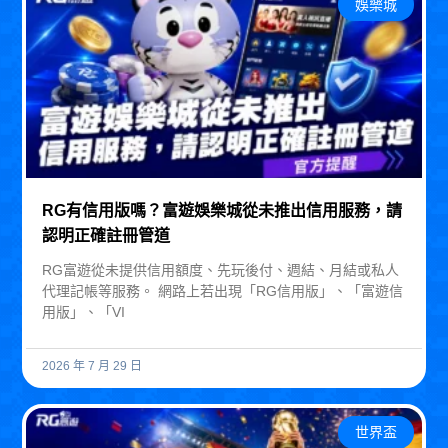
娛樂城
RG有信用版嗎？富遊娛樂城從未推出信用服務，請
認明正確註冊管道
RG富遊從未提供信用額度、先玩後付、週結、月結或私人
代理記帳等服務。 網路上若出現「RG信用版」、「富遊信
用版」、「VI
2026 年 7 月 29 日
世界盃