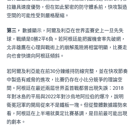
拉雖具速度優勢，但在如此緊密的防守體系前，快攻製造
空間的可能性受到嚴格壓縮。
第三，
數據顯示，阿爾及利亞在世界盃賽史上一旦先失
球，戰績是0勝2平6負。若阿根廷能把握機會率先破網，
北非雄鷹在心理與戰術上的崩解風險將相當明顯，比賽走
向也會快速向阿根廷傾斜。
若阿爾及利亞能在前30分鐘維持防線完整，並在快攻節奏
中製造有威脅的進攻，比賽仍存在小比分競爭的理論空
間。阿根廷在最近兩屆世界盃首戰都曾出現失誤：2018
年對冰島的平局與2022年對沙烏地阿拉伯的爆冷，說明
衛冕冠軍的開局從來不是鐵板一塊。但從整體數據趨勢來
看，阿根廷在上半場就奠定比賽基調，是目前最可能出現
的劇本。