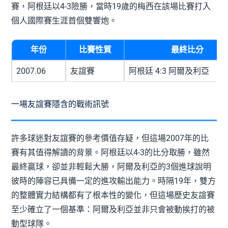
賽，阿根廷以4-3險勝，當時19歲的梅西在該場比賽打入
個人國際賽生涯首個雙響炮。
年份
比賽性質
最終比分
2007.06
友誼賽
阿根廷 4:3 阿爾及利亞
一場友誼賽隱含的戰術訊號
許多球迷對友誼賽的參考價值存疑，但這場2007年的比
賽有其值得解讀的背景。阿根廷以4-3的比分取勝，雖然
最終贏球，卻並非輕鬆大勝，阿爾及利亞的3個進球說明
彼時的陣容已具備一定的進攻輸出能力。時隔19年，雙方
的整體實力結構都有了根本性的變化，但這場歷史友誼賽
至少確立了一個基準：阿爾及利亞並非只會被動挨打的被
動型球隊。