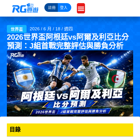
跳
註冊
登入
至
主
要
2026 / 6 月 / 18 / 週四
世界盃
內
2026世界盃阿根廷vs阿爾及利亞比分
容
預測：J組首戰完整評估與勝負分析
目錄