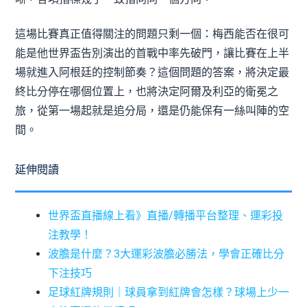
這場比賽真正值得關注的問題只剩一個：梅西能否在很可
能是他世界盃告別演出的首戰中率先破門，讓比賽在上半
場就進入阿根廷的控制節奏？這個問題的答案，將決定最
終比分停在哪個位置上，也將決定阿爾及利亞的衛冕之
旅，從第一場起就是追分局，還是仍能保有一絲叫陣的空
間。
延伸閱讀
世界盃直播線上看》直播/轉播平台整理、運彩投
注教學！
波膽是什麼？3大運彩波膽必勝法，學會正確比分
下注技巧
足球紅牌規則｜球員拿到紅牌會怎樣？球場上少一