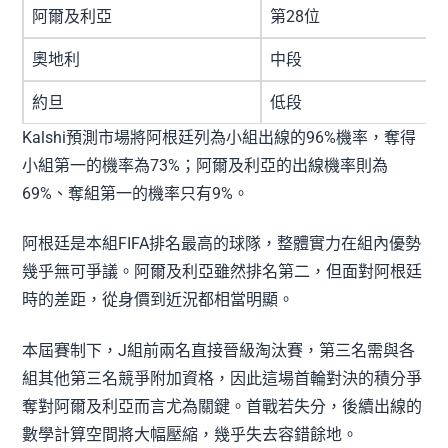
阿爾及利亞
第28位
奧地利
中段
約旦
低段
Kalshi預測市場將阿根廷列為小組出線的96%機率，奪得
小組第一的機率為73%；阿爾及利亞的出線機率則為
69%、奪組第一的機率只有9%。
阿根廷是本組FIFA排名最高的球隊，整體實力在組內優勢
幾乎無可爭議。阿爾及利亞雖然排名第二，但面對阿根廷
時的差距，從身價到近況都相當明顯。
本屆賽制下，J組前兩名直接晉級淘汰賽，第三名需與各
組其他第三名競爭附加資格，因此這場首輪對決的積分爭
奪對阿爾及利亞而言尤為關鍵。首戰若失分，後續出線的
數學計算空間將大幅壓縮，幾乎失去容錯餘地。