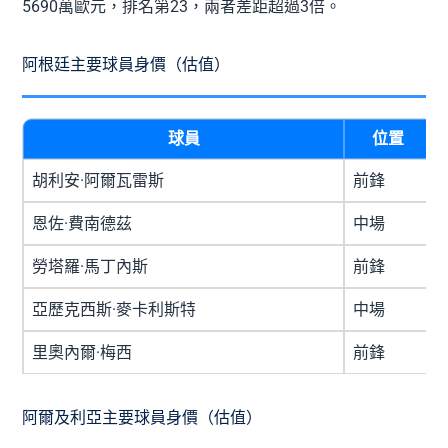
5690萬歐元，排名第23，兩者差距超過3倍。
阿根廷主要球員身價（估值）
球員
位置
胡利安·阿爾瓦雷斯
前鋒
恩佐·費南德茲
中場
勞塔羅·馬丁內斯
前鋒
亞歷克西斯·麥卡利斯特
中場
里奧內爾·梅西
前鋒
阿爾及利亞主要球員身價（估值）