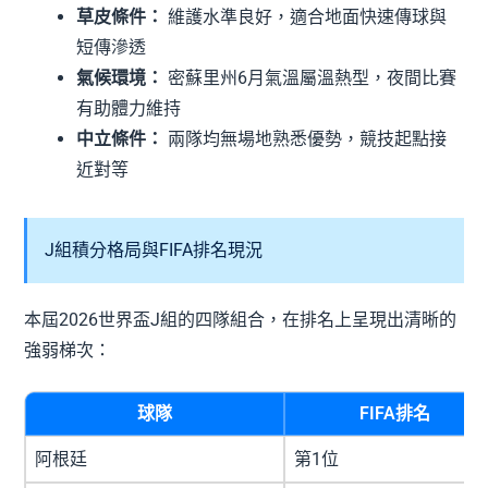
草皮條件：
維護水準良好，適合地面快速傳球與
短傳滲透
氣候環境：
密蘇里州6月氣溫屬溫熱型，夜間比賽
有助體力維持
中立條件：
兩隊均無場地熟悉優勢，競技起點接
近對等
J組積分格局與FIFA排名現況
本屆2026世界盃J組的四隊組合，在排名上呈現出清晰的
強弱梯次：
球隊
FIFA排名
阿根廷
第1位