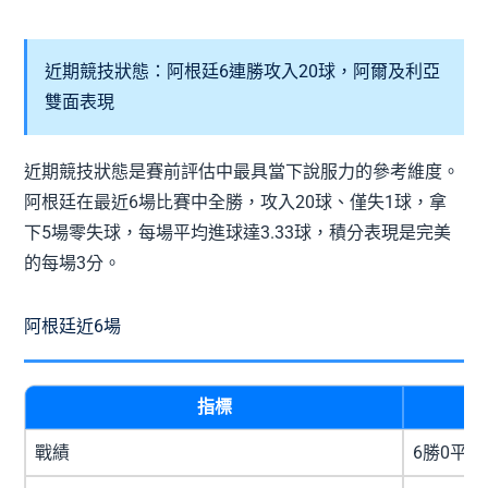
近期競技狀態：阿根廷6連勝攻入20球，阿爾及利亞
雙面表現
近期競技狀態是賽前評估中最具當下說服力的參考維度。
阿根廷在最近6場比賽中全勝，攻入20球、僅失1球，拿
下5場零失球，每場平均進球達3.33球，積分表現是完美
的每場3分。
阿根廷近6場
指標
戰績
6勝0平0